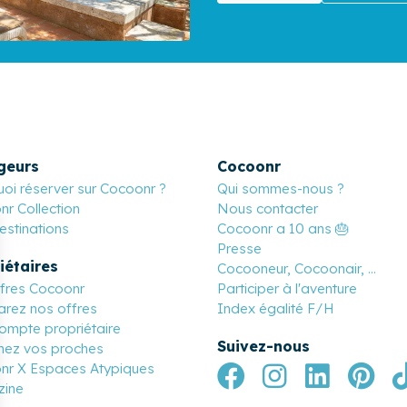
geurs
Cocoonr
oi réserver sur Cocoonr ?
Qui sommes-nous ?
r Collection
Nous contacter
stinations
Cocoonr a 10 ans 🎂
Presse
iétaires
Cocooneur, Cocoonair, ...
ffres Cocoonr
Participer à l'aventure
rez nos offres
Index égalité F/H
ompte propriétaire
Suivez-nous
nez vos proches
nr X Espaces Atypiques
ine