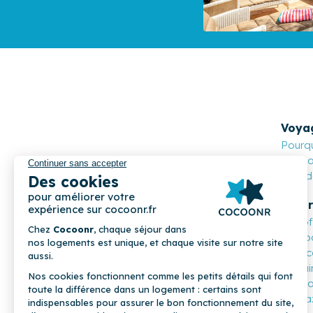
Voya
Pourqu
Cocoon
Nos de
Propr
Les o
Compa
Mon c
Parrai
COCOONR
Cocoo
Magaz