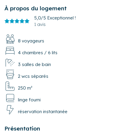
À propos du logement
5,0/5
Exceptionnel !
1 avis
8 voyageurs
4 chambres
/
6 lits
3 salles de bain
2 wcs séparés
250 m²
linge fourni
réservation instantanée
Présentation