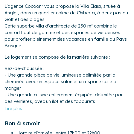
L’agence Cocoonr vous propose la Villa Elaïa, située à
Anglet, dans un quartier calme de Chiberta, à deux pas du
Golf et des plages.
Cette superbe villa d'architecte de 250 m² combine le
confort haut de gamme et des espaces de vie pensés
pour profiter pleinement des vacances en famille au Pays
Basque.
Le logement se compose de la manière suivante :
Rez-de-chaussée :
- Une grande pièce de vie lumineuse délimitée par la
cheminée avec un espace salon et un espace salle à
manger
- Une grande cuisine entièrement équipée, délimitée par
des verrières, avec un îlot et des tabourets
- Une suite avec un lit king-size (180x200), salle d'eau
attenante avec une douche et un lavabo. Cette chambre
donne un accès direct sur le jardin et la piscine
Bon à savoir
- WC séparés.
Horaire d'arrivée : entre 17h00 et 22h00