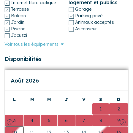
logement et publics
Internet fibre optique
Terrasse
Garage
Balcon
Parking privé
Jardin
Animaux acceptés
Piscine
Ascenseur
Jacuzzi
Voir tous les équipements
Disponibilités
Août 2026
L
M
M
J
V
S
D
0
0
0
0
0
1
2
3
4
5
6
7
8
9
Précédent
Suiva
10
11
12
13
14
15
16