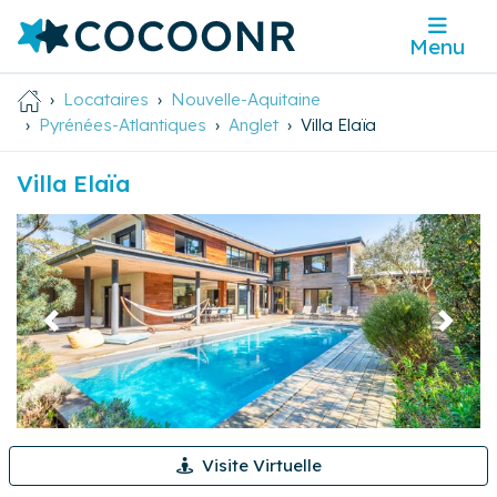
Menu
Locataires
Nouvelle-Aquitaine
Pyrénées-Atlantiques
Anglet
Villa Elaïa
Villa Elaïa
Précédent
Suivan
Visite Virtuelle