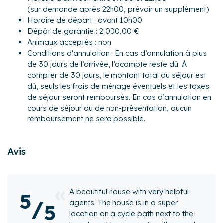
À l’étage :
(sur demande après 22h00, prévoir un supplément)
- Espace bureau sur le mezzanine
Horaire de départ : avant 10h00
- 1 suite parentale avec un lit king-size (180x200), une salle
Dépôt de garantie : 2 000,00 €
de bain (avec une douche, une baignoire et double
Animaux acceptés : non
vasques) ainsi qu'un grand dressing
Conditions d'annulation : En cas d’annulation à plus
- 1 chambre avec deux lits simples pouvant se transformer
de 30 jours de l’arrivée, l’acompte reste dû. À
en un lit queen-size (160x200) ainsi qu'un lit bébé
compter de 30 jours, le montant total du séjour est
- 1 chambre avec deux lits simples (pouvant se
dû, seuls les frais de ménage éventuels et les taxes
transformer en un lit queen-size), climatisée
de séjour seront remboursés. En cas d’annulation en
- Une salle d'eau avec une douche et double vasque
cours de séjour ou de non-présentation, aucun
remboursement ne sera possible.
À l'extérieur :
- Une piscine entièrement chauffée
- Une terrasse couverte avec un salon de jardin
Avis
- Une table de ping-pong ainsi qu'un babyfoot
Située dans le quartier calme et recherché de Chiberta à
Anglet, la Villa Elaïa profite d’un environnement paisible
A beautiful house with very helpful
5
entre pins, golf et plage, à seulement quelques minutes
/
agents. The house is in a super
5
des commerces.
location on a cycle path next to the