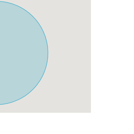
tif, protection volet roulant)
 amis, c’est avant tout l’espace, la lumière
choix d’aménagement des propriétaires. Ce
erche de calme et d'espaces verts, non loin
.
férents partenaires locaux : dégustez de
par un chef à domicile, accordez-vous une
s mains d'une baby-sitter, louez des vélos
, surfez les plus belles vagues de la côte
urrez vous garer directement sur les 2
, voici quelques informations qui pourront
ron 10 km