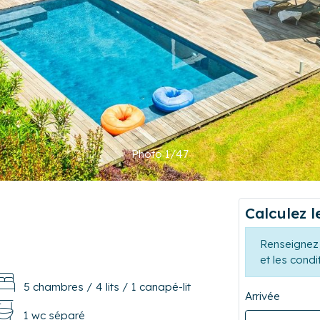
Photo 1/47
Calculez l
Renseignez 
et les condi
5 chambres
/
4 lits
/
1 canapé-lit
Arrivée
1 wc séparé