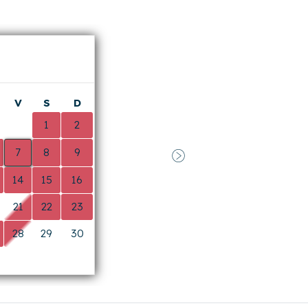
21
22
23
28
29
30
0
0
0
fr ?
Annulation souple
Sur une grande sélection de logements