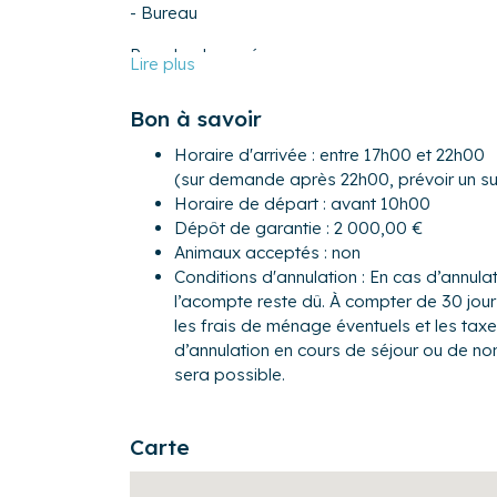
- Bureau
Rez-de-chaussée :
- Une spacieuse pièce à vivre avec une belle 
d’une cheminée et une table à manger
Bon à savoir
- Une élégante cuisine tout équipée avec une
bouilloire électrique, four, four à micro-ondes, 
Horaire d'arrivée : entre 17h00 et 22h00
cuisson, imaginée pour la convivialité
(sur demande après 22h00, prévoir un s
- Une suite parentale avec un lit king size (18
Horaire de départ : avant 10h00
douche, lavabo double vasque et un WC. Cette 
Dépôt de garantie : 2 000,00 €
accès direct au jardin
Animaux acceptés : non
Conditions d'annulation : En cas d’annulat
À l'étage :
l’acompte reste dû. À compter de 30 jours
- Deux chambres doubles, avec deux lits quee
les frais de ménage éventuels et les tax
- Une chambre avec un canapé lit double (14
d’annulation en cours de séjour ou de n
- Une salle d'eau avec un douche et une doub
sera possible.
Extérieur
- Un jardin de 5000 m² parfaitement arboré
Carte
- Une terrasse parfaitement optimisée et amén
des soirées d’été autour de la cuisine extérieu