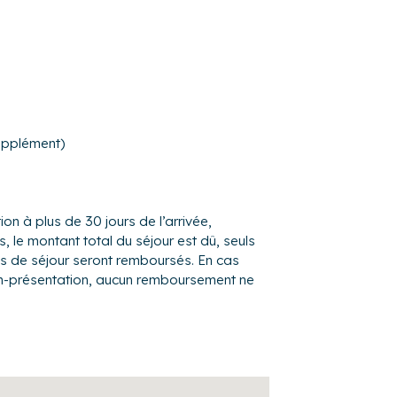
hauteur sous plafond : un salon agrémenté
 seconde table à manger, avec notamment :
grille-pain, lave-vaisselle, plaques de
upplément)
0x200) et sa vaste salle de bain avec une
chambre s'ouvre sur l'extérieur avec un
ion à plus de 30 jours de l’arrivée,
, le montant total du séjour est dû, seuls
n-size (160x200)
es de séjour seront remboursés. En cas
0x190)
on-présentation, aucun remboursement ne
le vasque
agée pour profiter des belles journées et
re, une plancha et une pergola