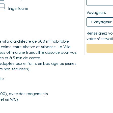
linge fourni
Voyageurs
Renseignez vos
votre réservati
villa d'architecte de 300 m² habitable
 calme entre Ahetze et Arbonne. La Villa
us offrira une tranquillité absolue pour vos
es et à 5 min de centre.
 adaptée aux enfants en bas âge ou jeunes
urs non sécurisés).
e :
x200), avec des rangements
 et un WC)