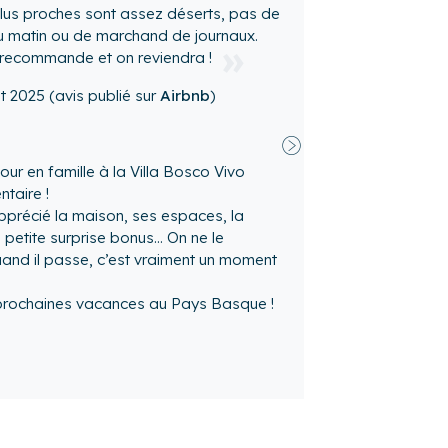
Suivant
oût 2026
(avis publié sur
Airbnb
)
V
S
D
0
1
2
7
8
9
Suivant
14
15
16