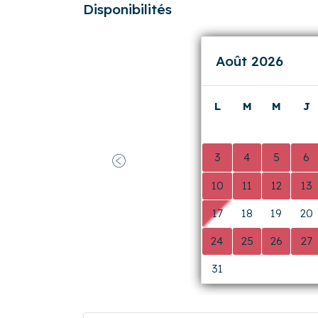
17
18
19
20
24
25
26
27
31
0
0
0
Pourquoi réserver sur Cocoonr.
Meilleur tarif garanti
Jusqu'à 17% moins cher