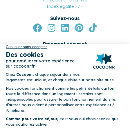
Index égalité F/H
Suivez-nous
Paiement sécurisé
© 2026 Cocoonr –
Mentions légales
–
Conditions générales de
location
–
CGU
–
Politique de confidentialité
–
Politique de
cookies
Cocoonr est conçu et développé à Rennes 🇫🇷