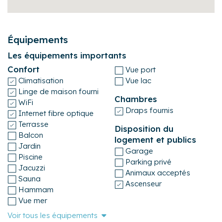
Équipements
Les équipements importants
Confort
Vue port
Climatisation
Vue lac
Linge de maison fourni
Chambres
WiFi
Draps fournis
Internet fibre optique
Terrasse
Disposition du
Balcon
logement et publics
Jardin
Garage
Piscine
Parking privé
Jacuzzi
Animaux acceptés
Sauna
Ascenseur
Hammam
Vue mer
Voir tous les équipements