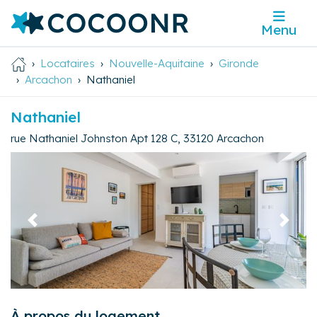
Menu
Locataires
Nouvelle-Aquitaine
Gironde
Arcachon
Nathaniel
Nathaniel
rue Nathaniel Johnston Apt 128 C
,
33120
Arcachon
Précédent
Suivan
À propos du logement