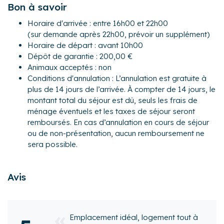
- WC séparé
Bon à savoir
- Salle d'eau avec large douche à l'italienne, grand meuble
Horaire d'arrivée : entre 16h00 et 22h00
vasque, sèche serviette
(sur demande après 22h00, prévoir un supplément)
- Cuisine séparée entièrement équipée : plaque à induction,
Horaire de départ : avant 10h00
lave vaisselle, frigo, four, micro-onde, bouilloire, grille pain,
Dépôt de garantie : 200,00 €
cafetière café moulu avec filtres, nombreux rangements et
Animaux acceptés : non
beau plan de travail pour vos prouesses en retour de
Conditions d'annulation : L’annulation est gratuite à
marché !
plus de 14 jours de l’arrivée. À compter de 14 jours, le
- L'espace salon dispose d'un canapé, d'une table ronde
montant total du séjour est dû, seuls les frais de
pour 4 personnes, d'un écran TV
ménage éventuels et les taxes de séjour seront
Une climatisation réversible pour l'appartement se trouve
remboursés. En cas d’annulation en cours de séjour
dans la pièce de vie
ou de non-présentation, aucun remboursement ne
- Baie vitrée vers la terrasse depuis l'espace vie, dotée
On aime :
sera possible.
d'un store banne, table et chaises , environnement très
Sa situation hyper centrale, descente du train, en 10 min
calme
vous êtes arrivés, sa proximité du bassin, son confort, son
- Une chambre avec 2 lits simple, placard/penderie
Avis
espace de vie, sa clarté et sa terrasse !
- Une chambre avec un lit queen-size (160x200) avec
placards
Activités :
Tout l'appartement est doté de volets électriques
Difficile de faire un choix parmi la multitude d'activités que
logement tout à
propose le Bassin d'Arcachon !
Great refurbished apartm