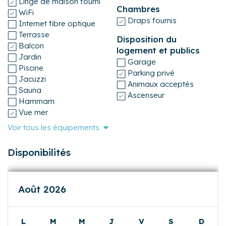
Linge de maison fourni
Chambres
WiFi
Draps fournis
Internet fibre optique
Terrasse
Disposition du
Balcon
logement et publics
Jardin
Garage
Piscine
Parking privé
Jacuzzi
Animaux acceptés
Sauna
Ascenseur
Hammam
Vue mer
Voir tous les équipements
Disponibilités
Août 2026
L
M
M
J
V
S
D