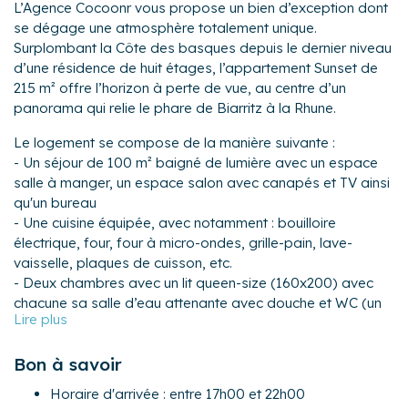
L’Agence Cocoonr vous propose un bien d’exception dont
se dégage une atmosphère totalement unique.
Surplombant la Côte des basques depuis le dernier niveau
d’une résidence de huit étages, l’appartement Sunset de
215 m² offre l’horizon à perte de vue, au centre d’un
panorama qui relie le phare de Biarritz à la Rhune.
Le logement se compose de la manière suivante :
- Un séjour de 100 m² baigné de lumière avec un espace
salle à manger, un espace salon avec canapés et TV ainsi
qu'un bureau
- Une cuisine équipée, avec notamment : bouilloire
électrique, four, four à micro-ondes, grille-pain, lave-
vaisselle, plaques de cuisson, etc.
- Deux chambres avec un lit queen-size (160x200) avec
chacune sa salle d’eau attenante avec douche et WC (un
WC dans la salle de bain pour la première chambre et un
WC séparé de la salle de bain dans la deuxième chambre)
Bon à savoir
- Une chambre avec un lit king-size (180x200) et sa salle
de bain attenante avec douche et baignoire et WC
Horaire d'arrivée : entre 17h00 et 22h00
(séparé par une porte)