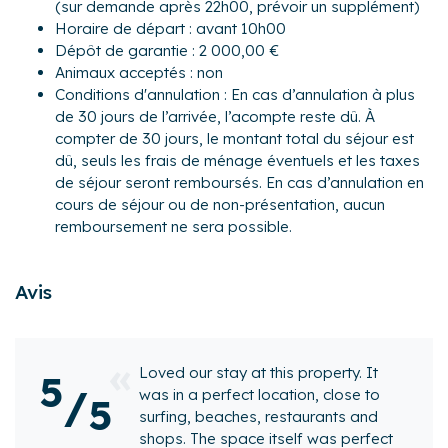
(sur demande après 22h00, prévoir un supplément)
- Un WC séparé
Horaire de départ : avant 10h00
Dépôt de garantie : 2 000,00 €
Extérieur
Animaux acceptés : non
- Un balcon longeant l'intégralité de la pièce à vivre, point
Conditions d'annulation : En cas d’annulation à plus
fort de cet appartement de charme qui constitue un
de 30 jours de l’arrivée, l’acompte reste dû. À
véritable espace de vie, idéal pour partager un repas face
compter de 30 jours, le montant total du séjour est
à la mer dans un environnement du plus relaxant.
dû, seuls les frais de ménage éventuels et les taxes
Les toits de la ville et les derniers reliefs des Pyrénées
de séjour seront remboursés. En cas d’annulation en
complètent la carte postale côté Est.
cours de séjour ou de non-présentation, aucun
Le Quartier
remboursement ne sera possible.
Vivez des expériences uniques grâce à nos différents
partenaires locaux : Dégustez des succulents plats
Avis
basques préparés avec soin par un chef à domicile,
accordez-vous une après-midi spa et laissez vos bien-
aimés entre les mains d'une baby-sitter, louez des vélos
électriques et baladez-vous dans l'arrière-pays, surfez les
roperty. It
perfect place to use as the
5
plus belles vagues de la côte grâce aux cours de surf
/
n, close to
operations with steps to t
5
personnalisés.
aurants and
and steps to the shops - c
f was perfect
Transports :
views of the town and ocea