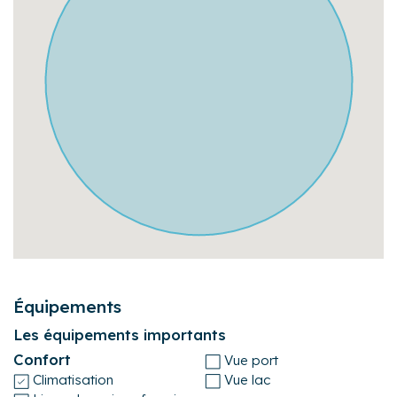
à votre écoute tout au long de votre séjour pour vous
permettre d’en profiter au mieux et qui vous fera découvrir
le Pays Basque comme vous ne l'avez jamais vu !
N'hésitez pas à prendre contact avec nous pour obtenir
des informations complémentaires.
Numéro d'enregistrement
64122004606A5
Équipements
Les équipements importants
Confort
Vue port
Climatisation
Vue lac