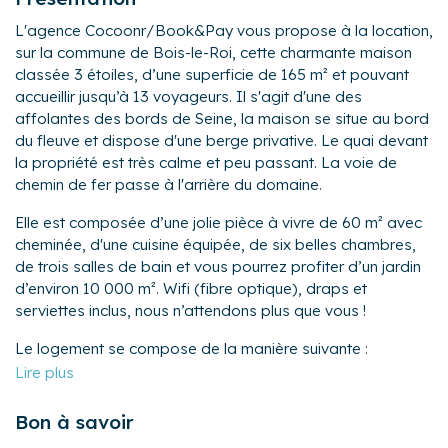
L'agence Cocoonr/Book&Pay vous propose à la location,
sur la commune de Bois-le-Roi, cette charmante maison
classée 3 étoiles, d’une superficie de 165 m² et pouvant
accueillir jusqu’à 13 voyageurs. Il s'agit d'une des
affolantes des bords de Seine, la maison se situe au bord
du fleuve et dispose d'une berge privative. Le quai devant
la propriété est très calme et peu passant. La voie de
chemin de fer passe à l'arrière du domaine.
Elle est composée d’une jolie pièce à vivre de 60 m² avec
cheminée, d'une cuisine équipée, de six belles chambres,
de trois salles de bain et vous pourrez profiter d’un jardin
d’environ 10 000 m². Wifi (fibre optique), draps et
serviettes inclus, nous n’attendons plus que vous !
Le logement se compose de la manière suivante :
Au sous-sol :
- Une buanderie avec un espace machine à laver / sèche-
linge
Bon à savoir