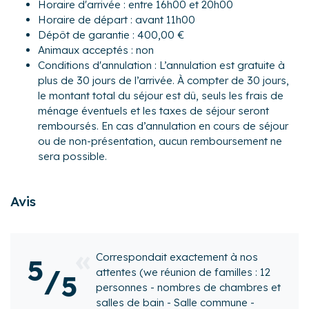
Au rez-de-chaussée :
Horaire d'arrivée : entre 16h00 et 20h00
- Une pièce de vie de 60 m² avec TV, cheminée (bois offert
Horaire de départ : avant 11h00
gratuitement)
Dépôt de garantie : 400,00 €
- Un espace repas
Animaux acceptés : non
- Une cuisine équipée avec notamment : bouilloire
Conditions d'annulation : L’annulation est gratuite à
électrique, four, four à micro-ondes, grille-pain, lave-
plus de 30 jours de l’arrivée. À compter de 30 jours,
vaisselle, plaques de cuisson...
le montant total du séjour est dû, seuls les frais de
- Un WC séparé
ménage éventuels et les taxes de séjour seront
remboursés. En cas d’annulation en cours de séjour
Au premier étage :
ou de non-présentation, aucun remboursement ne
- Chambre 1 : avec un lit queen-size (160×200) et un balcon
sera possible.
- Chambre 2 : avec un lit queen-size (160×190) et un balcon
- Chambre 3 : avec trois lits simples et un balcon
- Deux salles de bain avec douche, baignoire et WC
Avis
Au deuxième étage :
- Chambre 4 : avec un lit double (140×200), un lit simple et
un balcon
exactement à nos
Une maison atypiq
5
- Chambre 5 : avec un lit double (140×200)
/
nion de familles : 12
idyllique. Nous avo
5
- Chambre 6 : avec un lit simple
ombres de chambres et
merveilleux weeken
- Une salle de bains avec baignoire, WC
- Salle commune -
au sein de cette mai