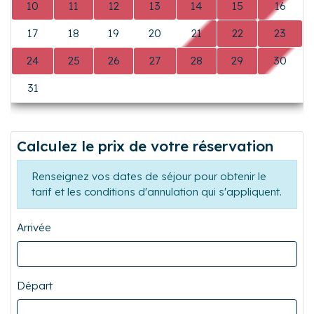
conciergerie / intendance).
Précédent
Suiva
10
11
12
13
14
15
16
17
18
19
20
21
22
23
24
25
26
27
28
29
30
31
0
0
0
0
0
0
Calculez le prix de votre réservation
Renseignez vos dates de séjour pour obtenir le
tarif et les conditions d'annulation qui s'appliquent.
Arrivée
Départ