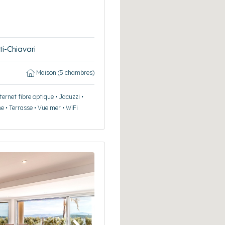
i-Chiavari
Maison (5 chambres)
ernet fibre optique • Jacuzzi •
ne • Terrasse • Vue mer • WiFi