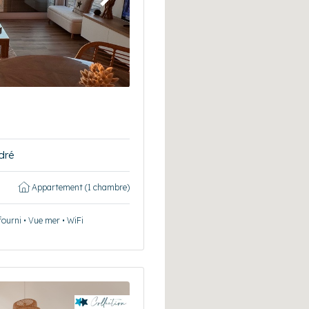
Suivant
dré
Appartement (1 chambre)
fourni • Vue mer • WiFi