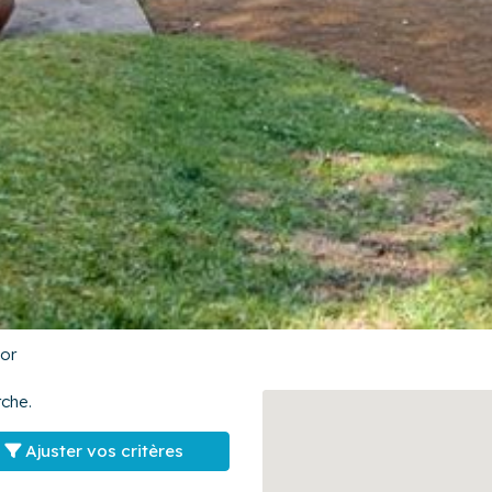
or
che.
Ajuster vos critères