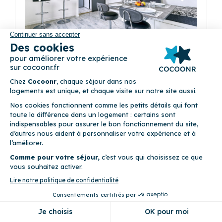
Précédent
Suivant
Le Saint-Denis Pleyel
(3)
61 Boulevard Ornano - Saint Denis 93200 Saint-
Denis
4
Appartement (1 chambre)
Ascenseur • Balcon • Internet fibre optique • Parking privé •
WiFi