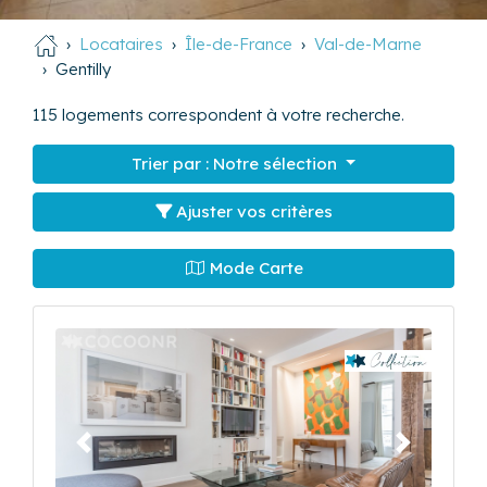
Locataires
Île-de-France
Val-de-Marne
Gentilly
115
logements correspondent à votre recherche.
Trier par :
Notre sélection
Ajuster vos critères
Mode Carte
Précédent
Suivant