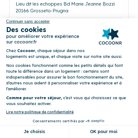
Lieu dit les echoppes Bd Marie Jeanne Bozzi
20166 Grosseto-Prugna
2
Appartement (1 chambre)
Balcon • Climatisation • Internet fibre optique • Parking privé •
WiFi
Précédent
Suivant