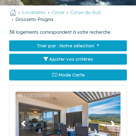
Locataires
Corse
Corse-du-Sud
Grosseto-Prugna
38
logements correspondent à votre recherche.
Trier par :
Notre sélection
Ajuster vos critères
Mode Carte
Précédent
Suivant