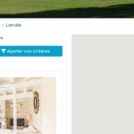
Lierville
e.
Ajuster vos critères
Suivant