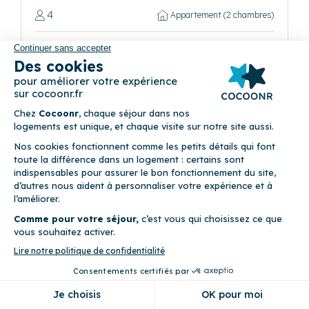
4
Appartement (2 chambres)
Climatisation • Piscine • Terrasse • WiFi
Précédent
Suivant
Villa Evasione
(6)