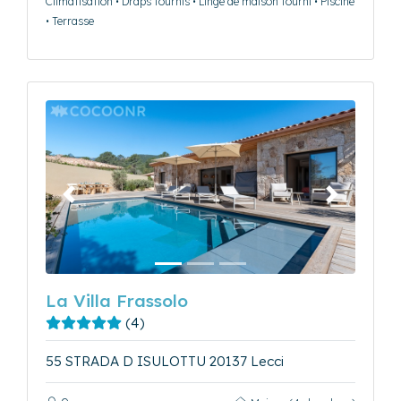
Climatisation • Draps fournis • Linge de maison fourni • Piscine
• Terrasse
Précédent
Suivant
La Villa Frassolo
(4)
55 STRADA D ISULOTTU 20137 Lecci