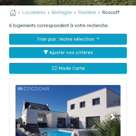
Locataires
Bretagne
Finistère
Roscoff
6
logements correspondent à votre recherche.
Trier par :
Notre sélection
Ajuster vos critères
Mode Carte
Précédent
Suivant