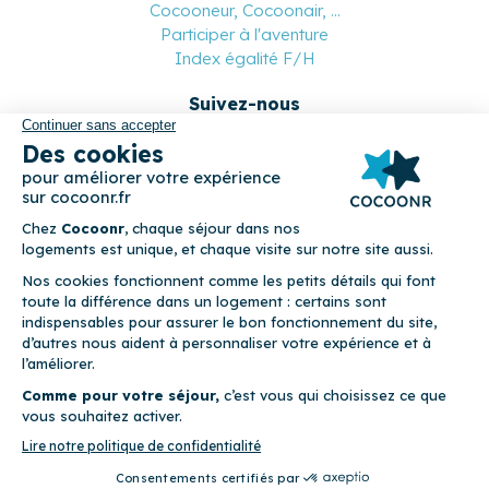
Cocooneur, Cocoonair, ...
Participer à l'aventure
Index égalité F/H
Suivez-nous
Paiement sécurisé
© 2026 Cocoonr –
Mentions légales
–
Conditions générales de
location
–
CGU
–
Politique de confidentialité
–
Politique de
cookies
Cocoonr est conçu et développé à Rennes 🇫🇷