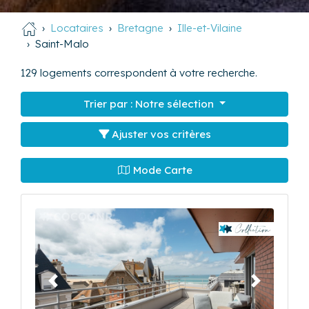
Locataires
Bretagne
Ille-et-Vilaine
Saint-Malo
129
logements correspondent à votre recherche.
Trier par :
Notre sélection
Ajuster vos critères
Mode Carte
Précédent
Suivant