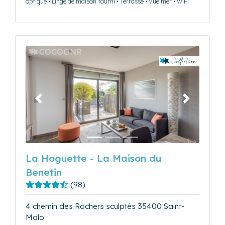
optique • Linge de maison fourni • Terrasse • Vue mer • WiFi
Précédent
Suivant
La Hoguette - La Maison du
Benetin
(98)
4 chemin des Rochers sculptés 35400 Saint-
Malo