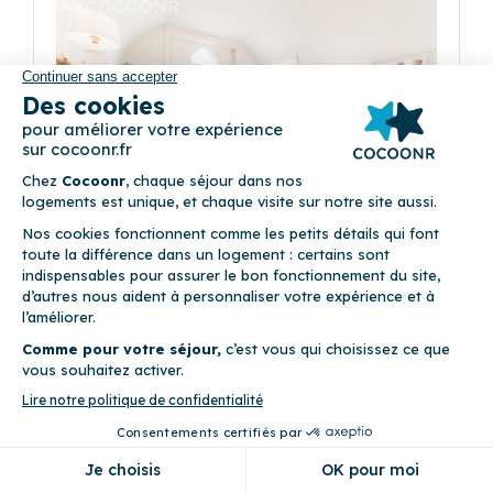
Précédent
Suivant
Le Cœur d'une Villa Malouine
(4)
2 Av. Victor Hugo 35400 Saint-Malo
8
Appartement (4 chambres)
Draps fournis • Linge de maison fourni • Parking privé • WiFi