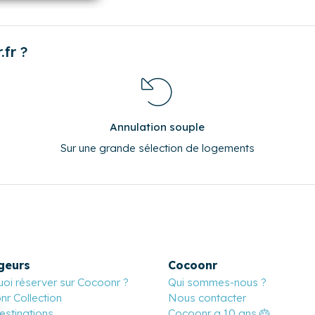
21
22
23
28
29
30
0
0
0
fr ?
Annulation souple
Sur une grande sélection de logements