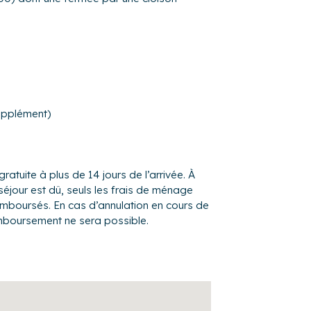
urs en fonction du soleil
rieur face à la mer.
upplément)
l’immense plage au pied de la résidence et
ur la digue.
grandes marées qui font la réputation de
gratuite à plus de 14 jours de l’arrivée. À
temps les énormes déferlantes
séjour est dû, seuls les frais de ménage
trées. Moments inoubliables!
remboursés. En cas d’annulation en cours de
cole nautique est située à 200m (Surf
mboursement ne sera possible.
le fort national s’offriront à vous pour que
nchistes ou surfeurs vous garantiront un joli
ter en regardant la mer, alors c’est le bon