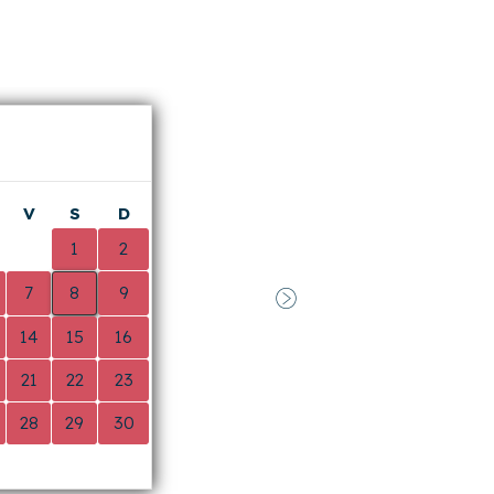
Suivant
 This was our second time staying here and
026
(avis publié sur
Airbnb
)
V
S
D
0
1
2
7
8
9
Suivant
14
15
16