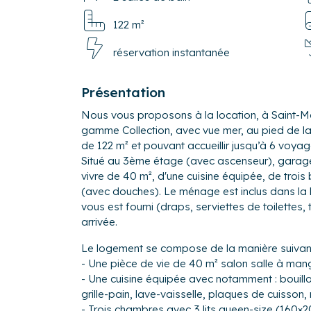
122 m²
réservation instantanée
Présentation
Nous vous proposons à la location, à Saint-M
gamme Collection, avec vue mer, au pied de la 
de 122 m² et pouvant accueillir jusqu’à 6 voya
Situé au 3ème étage (avec ascenseur), garage p
vivre de 40 m², d'une cuisine équipée, de troi
(avec douches). Le ménage est inclus dans la lo
vous est fourni (draps, serviettes de toilettes,
arrivée.
Le logement se compose de la manière suivant
- Une pièce de vie de 40 m² salon salle à man
- Une cuisine équipée avec notamment : bouilloi
grille-pain, lave-vaisselle, plaques de cuisson,
- Trois chambres avec 3 lits queen-size (160×