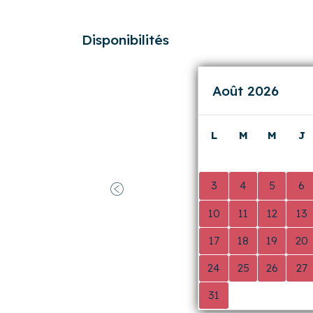
Précédent
which is a big plus during longer stays.
will definitely love to come again!
Betty
a résidé à
Cap de Jade
en
juin 2
Disponibilités
Août 2026
L
M
M
J
0
0
0
0
3
4
5
6
Précédent
10
11
12
13