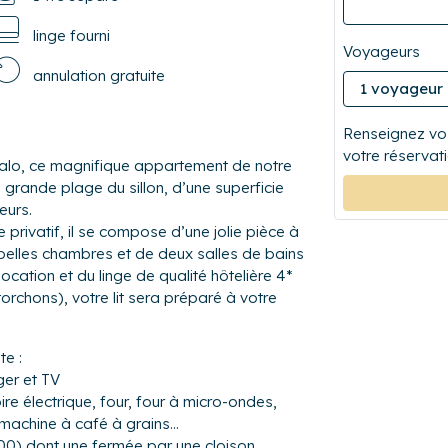
linge fourni
Voyageurs
annulation gratuite
Renseignez vos
votre réservati
alo, ce magnifique appartement de notre
grande plage du sillon, d’une superficie
geurs.
rivatif, il se compose d’une jolie pièce à
s belles chambres et de deux salles de bains
cation et du linge de qualité hôtelière 4*
 torchons), votre lit sera préparé à votre
e :
ger et TV
re électrique, four, four à micro-ondes,
 machine à café à grains...
200) dont une fermée par une cloison