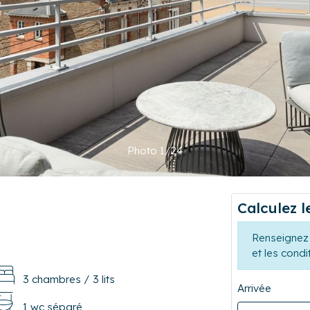
Photo 1/24
Calculez l
Renseignez 
et les condi
3 chambres
/
3 lits
Arrivée
1 wc séparé