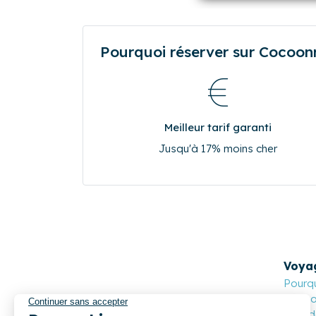
17
18
19
20
24
25
26
27
31
0
0
0
Pourquoi réserver sur Cocoonr.
Meilleur tarif garanti
Jusqu'à 17% moins cher