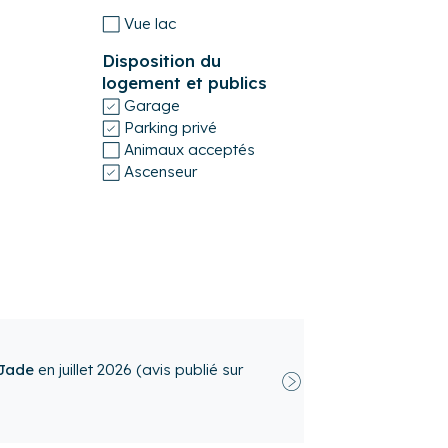
Vue lac
Disposition du
logement et publics
Garage
Parking privé
Animaux acceptés
Ascenseur
beach in Saint Malo! 2 min walk to the
by bakeries and grocery stores, and 30-40
r quiet. The apartment was very clean and
s of amenities. The balcony was really nice
he heat wave. There’s a laundry machine