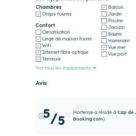
35288005320F6
Chambres
Balcon
Draps fournis
Jardin
Piscine
Confort
Jacuzzi
Climatisation
Sauna
Linge de maison fourni
Hammam
WiFi
Vue mer
Internet fibre optique
Vue port
Terrasse
Voir tous les équipements
Avis
Amazing stay right on the 
5
s publié sur
/
beach, 10-15 min to near
5
min to the old town. Supe
had a full kitchen and ton
and helped cool the apartment during t