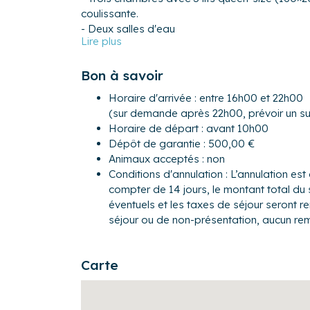
coulissante.
- Deux salles d'eau
- Un WC séparé
Extérieur :
Bon à savoir
- Plusieurs terrasses pour profiter des beaux jo
Horaire d'arrivée : entre 16h00 et 22h00
- Salon de jardin pour repas ou détente en exté
(sur demande après 22h00, prévoir un s
Grâce à sa situation vous pourrez profiter de 
Horaire de départ : avant 10h00
faire des balades à pied, en rollers ou à vélo s
Dépôt de garantie : 500,00 €
Animaux acceptés : non
Vous souhaitez vivre aux premières loges les 
Conditions d'annulation : L’annulation est 
Saint-Malo? Alors vous affronterez par gros 
compter de 14 jours, le montant total du 
confortablement installés derrière les baies vi
éventuels et les taxes de séjour seront 
Pour les activités nautiques de votre choix, l’é
séjour ou de non-présentation, aucun re
School).
Par beau temps, les couchers de soleil derrière 
vous réalisiez vos plus belles photos.
Carte
Suivant les moments, les kites surfeurs, vélipla
spectacle.
Mais, si vous ne voulez rien faire et juste médi