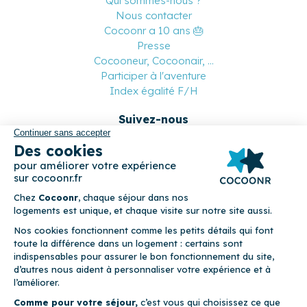
Qui sommes-nous ?
Nous contacter
Cocoonr a 10 ans 🎂
Presse
Cocooneur, Cocoonair, ...
Participer à l'aventure
Index égalité F/H
Suivez-nous
Paiement sécurisé
© 2026 Cocoonr –
Mentions légales
–
Conditions générales de
location
–
CGU
–
Politique de confidentialité
–
Politique de