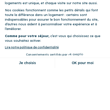
Comparez nos offres
Mon compte propriétaire
Parrainez vos proches
Cocoonr X Espaces Atypiques
Magazine
Professionnels
Notre réseau de conciergeries
Devenez conciergerie partenaire
Devenez apporteur d’affaires
Nos partenaires
Cocoonr
Qui sommes-nous ?
Nous contacter
Cocoonr a 10 ans 🎂
Presse
Cocooneur, Cocoonair, ...
Participer à l'aventure
Index égalité F/H