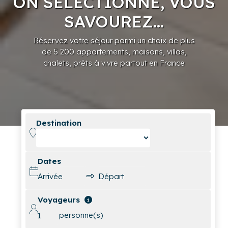
ON SÉLECTIONNE, VOUS
SAVOUREZ...
Réservez votre séjour parmi un choix de plus
de 5 200 appartements, maisons, villas,
chalets, prêts à vivre partout en France
Destination
Dates
Voyageurs
personne(s)