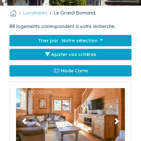
Locataires
Le Grand Bornand
88
logements correspondent à votre recherche.
Trier par :
Notre sélection
Ajuster vos critères
Mode Carte
Précédent
Suivant