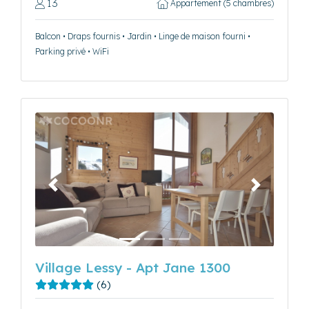
13
Appartement (5 chambres)
Balcon • Draps fournis • Jardin • Linge de maison fourni •
Parking privé • WiFi
Précédent
Suivant
Village Lessy - Apt Jane 1300
(6)