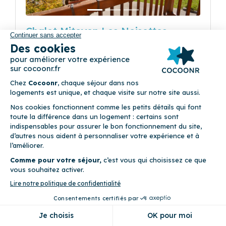
Chalet Mitoyen Les Noisettes
(2)
CHALET MITOYEN - LES NOISETTES, 303
chemin des Frasses 74450 Le Grand-Bornand
8
Chalet (4 chambres)
Balcon • Draps fournis • Linge de maison fourni • Parking privé
• WiFi