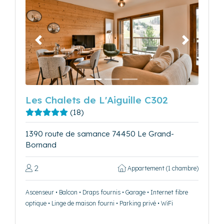
Précédent
Suivant
Les Chalets de L'Aiguille C302
(18)
1390 route de samance 74450 Le Grand-
Bornand
2
Appartement (1 chambre)
Ascenseur • Balcon • Draps fournis • Garage • Internet fibre
optique • Linge de maison fourni • Parking privé • WiFi