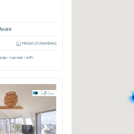
-André
Maison (3 chambres)
asse • Vue mer • WiFi
1
Suivant