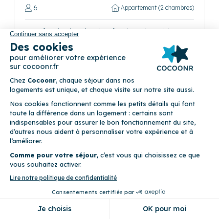
6
Appartement (2 chambres)
Draps fournis • Linge de maison fourni • Vue lac • WiFi
Précédent
Suivant
Villa Viasol
64 Avenue Joseph Chailley 85100 Les Sables-
d'Olonne