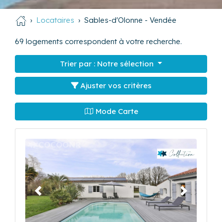
Locataires
Sables-d'Olonne - Vendée
69
logements correspondent à votre recherche.
Trier par :
Notre sélection
Ajuster vos critères
Mode Carte
Précédent
Suivant