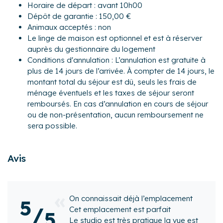
Horaire de départ : avant 10h00
- Un balcon exposé Nord-Est d'environ 5 m² avec mobilier
Dépôt de garantie : 150,00 €
pour profiter des beaux jours
Animaux acceptés : non
L’appartement est idéalement situé à Ancelle, dans un
Le linge de maison est optionnel et est à réserver
environnement très agréable. Vous pourrez bénéficier à
auprès du gestionnaire du logement
proximité de tous les commerces essentiels mais aussi de
Conditions d'annulation : L’annulation est gratuite à
boutiques, restaurants, bars, marché...
plus de 14 jours de l’arrivée. À compter de 14 jours, le
montant total du séjour est dû, seuls les frais de
Activités :
ménage éventuels et les taxes de séjour seront
En hiver : sports d'hiver, chiens de traîneau, rando-luge, ski
remboursés. En cas d’annulation en cours de séjour
joëring, snake gliss (train de luges qui serpente sur les
ou de non-présentation, aucun remboursement ne
pistes), snow tubbing (course de bouées sur neige) ou
sera possible.
encore yooner (à mi-chemin entre la luge et le ski),
patinoire etc...
En été : randonnées en foret, balades à cheval,
Avis
parapente, VTT, parcours de santé, beach volley, tennis,
parcours aventures, fermes pédagogiques, base de loisir
a proximité, lac de Serre-Ponçon (40mn), lac de Saint
jà l’emplacement
Bonnet (20mn), canoé, voile... Golf au col Bayard ( 20mn)
Superbe semaine pas
5
/
st parfait
etc...
logement, bien conçu 
5
 pratique la vue est
appartement au ski, et