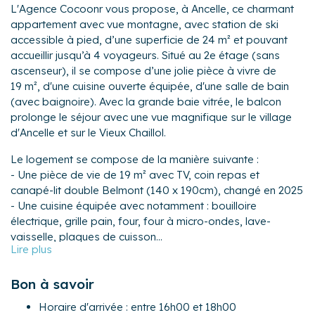
L'Agence Cocoonr vous propose, à Ancelle, ce charmant
appartement avec vue montagne, avec station de ski
accessible à pied, d’une superficie de 24 m² et pouvant
accueillir jusqu’à 4 voyageurs. Situé au 2e étage (sans
ascenseur), il se compose d’une jolie pièce à vivre de
19 m², d'une cuisine ouverte équipée, d'une salle de bain
(avec baignoire). Avec la grande baie vitrée, le balcon
prolonge le séjour avec une vue magnifique sur le village
d'Ancelle et sur le Vieux Chaillol.
Le logement se compose de la manière suivante :
- Une pièce de vie de 19 m² avec TV, coin repas et
canapé-lit double Belmont (140 x 190cm), changé en 2025
- Une cuisine équipée avec notamment : bouilloire
électrique, grille pain, four, four à micro-ondes, lave-
vaisselle, plaques de cuisson...
- Un lit superposé (2 couchages)
- Une salle de bain avec baignoire
Bon à savoir
- Un WC séparé
Horaire d'arrivée : entre 16h00 et 18h00
Extérieur :