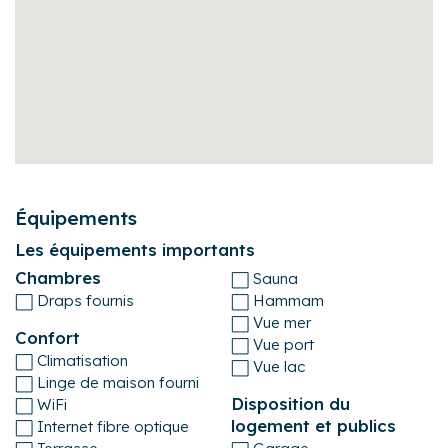
un état correct de propreté et de nettoyer les appareils
électroménagers après usage.
- Toute demande d'arrivée ou de départ en dehors des
horaires indiqués est soumise à disponibilité de la
personne chargée des accueils. Un supplément forfaitaire
peut vous être demandé.
- Cage d'escaliers larges et faciles en pente douce.
Pour vous assurer un séjour aussi agréable et confortable
que possible, ce logement est géré en partenariat par les
équipes de Book&Pay (service de gestion des annonces
et réservations) et Ancelle Conciergerie (service de
conciergerie / intendance).
N'hésitez pas à prendre contact avec nous pour obtenir
des informations complémentaires.
Équipements
Les équipements importants
Chambres
Sauna
Draps fournis
Hammam
Vue mer
Confort