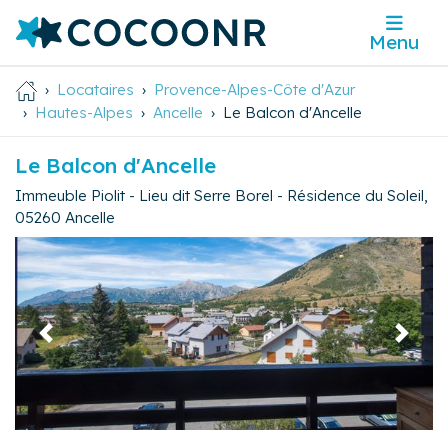
Menu
Locataires
Provence-Alpes-Côte d'Azur
Hautes-Alpes
Ancelle
Le Balcon d'Ancelle
Le Balcon d'Ancelle
Immeuble Piolit - Lieu dit Serre Borel - Résidence du Soleil
,
05260
Ancelle
Précédent
Suivan