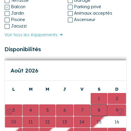
Vue port
Climatisation
Vue lac
Linge de maison fourni
Disposition du
WiFi
logement et publics
Internet fibre optique
Terrasse
Garage
Balcon
Parking privé
Jardin
Animaux acceptés
Piscine
Ascenseur
Jacuzzi
Voir tous les équipements
Disponibilités
Août 2026
L
M
M
J
V
S
D
0
0
0
0
0
1
2