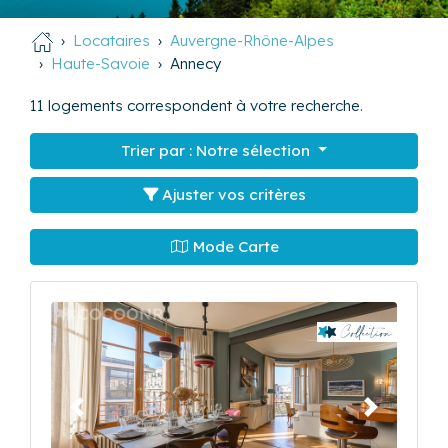
Locataires
Auvergne-Rhône-Alpes
Haute-Savoie
Annecy
11
logements correspondent à votre recherche.
Trier par :
Notre sélection
Ajuster vos critères
Mode Carte
Précédent
Suivant