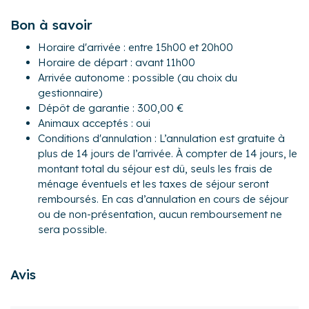
Situé au 1er étage accessible par un large escalier, le
Bon à savoir
logement se compose de la manière suivante :
Horaire d'arrivée : entre 15h00 et 20h00
Espace jour :
Horaire de départ : avant 11h00
- Une belle pièce de vie lumineuse avec un coin salon doté
Arrivée autonome : possible (au choix du
d'un lit gigogne banquette, un bureau, une table basse,
gestionnaire)
une TV ainsi qu'un espace repas avec une table à manger
Dépôt de garantie : 300,00 €
pouvant accueillir jusqu'à 6 convives.
Animaux acceptés : oui
- Une kitchenette ouverte sur le salon, entièrement équipée
Conditions d'annulation : L’annulation est gratuite à
: réfrigérateur, congélateur, plaques à induction, micro-
plus de 14 jours de l’arrivée. À compter de 14 jours, le
ondes, grille-pain, machine à fondu et raclettes, bouilloire,
montant total du séjour est dû, seuls les frais de
cafetière à filtre et Tassimo Happy..
ménage éventuels et les taxes de séjour seront
Espace nuit :
remboursés. En cas d’annulation en cours de séjour
- Chambre 1 : un lit superposé (2 couchages 80×190cm) et
ou de non-présentation, aucun remboursement ne
un placard.
sera possible.
- Chambre 2 : un lit double (140×190cm) avec un placard.
- Une salle de bain avec une baignoire, une vasque, un
Avis
sèche-cheveux.
- WC séparé.