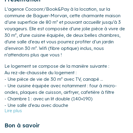
L'agence Cocoonr/Book&Pay à la location, sur la
commune de Baguer-Morvan, cette charmante maison
d’une superficie de 80 m² et pouvant accueillir jusqu’à 3
voyageurs. Elle est composée d’une jolie pièce à vivre de
30 m², d'une cuisine équipée, de deux belles chambres,
d'une salle d'eau et vous pourrez profiter d’un jardin
d’environ 30 m². Wifi (fibre optique) inclus, nous
n’attendons plus que vous !
Le logement se compose de la manière suivante :
Au rez-de-chaussée du logement :
- Une pièce de vie de 30 m² avec TV, canapé ...
- Une cuisine équipée avec notamment : four à micro-
ondes, plaques de cuisson, airfryer, cafetière à filtre
- Chambre 1 : avec un lit double (140×190)
- Une salle d'eau avec douche
- Un WC séparé
A l'étage du logement :
Bon à savoir
- Chambre 2 : avec un lit simple