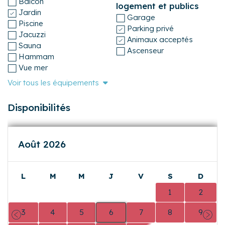
Climatisation
Vue lac
Linge de maison fourni
Chambres
WiFi
Draps fournis
Internet fibre optique
Terrasse
Disposition du
Balcon
logement et publics
Jardin
Garage
Piscine
Parking privé
Jacuzzi
Animaux acceptés
Sauna
Ascenseur
Hammam
Vue mer
Voir tous les équipements
Disponibilités
Août 2026