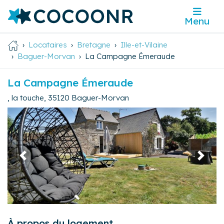
Menu
Locataires
Bretagne
Ille-et-Vilaine
Baguer-Morvan
La Campagne Émeraude
La Campagne Émeraude
, la touche
,
35120
Baguer-Morvan
Précédent
Suivan
À propos du logement