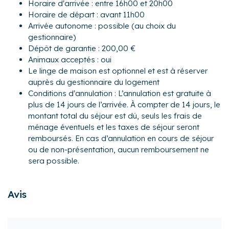
Horaire d'arrivée : entre 16h00 et 20h00
Extérieur :
Horaire de départ : avant 11h00
- Une terrasse de 30 m² avec mobilier pour profiter des
Arrivée autonome : possible (au choix du
beaux jours
gestionnaire)
- Un jardin clos, exposé plein sud avec salon de jardin,
Dépôt de garantie : 200,00 €
barbecue et potager
Animaux acceptés : oui
Le linge de maison est optionnel et est à réserver
La maison est idéalement située à Baguer-Morvan, dans
auprès du gestionnaire du logement
un environnement très agréable. Vous pourrez bénéficier à
Conditions d'annulation : L’annulation est gratuite à
proximité de tous les commerces essentiels mais aussi de
plus de 14 jours de l’arrivée. À compter de 14 jours, le
boutiques, restaurants, bars, marché...
montant total du séjour est dû, seuls les frais de
ménage éventuels et les taxes de séjour seront
Activités :
remboursés. En cas d’annulation en cours de séjour
- Proche de la mer (Saint Malo, Cancale...)
ou de non-présentation, aucun remboursement ne
- Visite du Mont St Michel, Rennes, Dinan...
sera possible.
Transports :
Si vous choisissez de venir en voiture, vous pourrez vous
Avis
garer directement dans le parking privé de la maison.
Pour ce qui est des autres modes de transports, voici
quelques informations qui pourront vous être utiles :