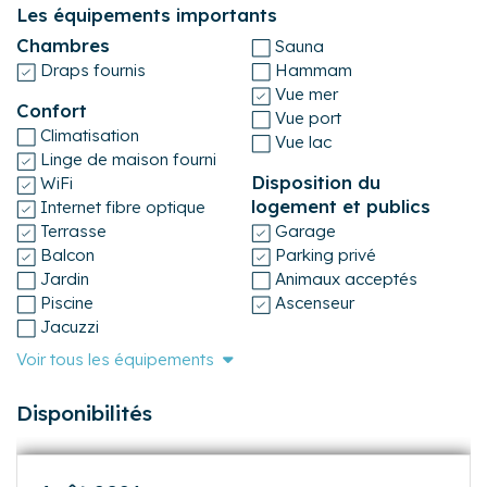
Équipements
et réservations) et La Maison des 4 Saisons (service de
conciergerie / intendance).
Les équipements importants
Chambres
Sauna
Draps fournis
Hammam
Vue mer
Confort
Vue port
Climatisation
Vue lac
Linge de maison fourni
Disposition du
WiFi
logement et publics
Internet fibre optique
Terrasse
Garage
Balcon
Parking privé
Jardin
Animaux acceptés
Piscine
Ascenseur
Jacuzzi
Voir tous les équipements
Disponibilités