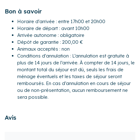
électrique, four, four à micro-ondes, grille-pain, lave-
Bon à savoir
vaisselle, plaques de cuisson, cafetière nespresso...
- Une chambre avec deux lits simples (90×200) pouvant se
Horaire d'arrivée : entre 17h00 et 20h00
rapprocher pour former un lit king-size, balcon, commode
Horaire de départ : avant 10h00
3 tiroirs, TV
Arrivée autonome : obligatoire
- Une salle de bain avec douche et baignoire, WC, balcon
Dépôt de garantie : 200,00 €
- Un WC séparé
Animaux acceptés : non
Conditions d'annulation : L’annulation est gratuite à
Pour encore plus de confort, les propriétaires ont décidé
plus de 14 jours de l’arrivée. À compter de 14 jours, le
d’investir dans les équipements complémentaires
montant total du séjour est dû, seuls les frais de
suivants : lave-linge, table et fer à repasser, lit bébé avec
ménage éventuels et les taxes de séjour seront
matelas.
remboursés. En cas d’annulation en cours de séjour
Extérieur :
ou de non-présentation, aucun remboursement ne
- Un terrasse d'environ 5 m² avec mobilier de jardin pour
sera possible.
profiter des beaux jours.
L'appartement est idéalement situé au milieu de la rue
Avis
commerçante de Carteret. Côté port donc sans nuisance
de la rue. A 10 minutes à pied de la plage. Vous pourrez
bénéficier à pied du marché le jeudi matin, école de voile,