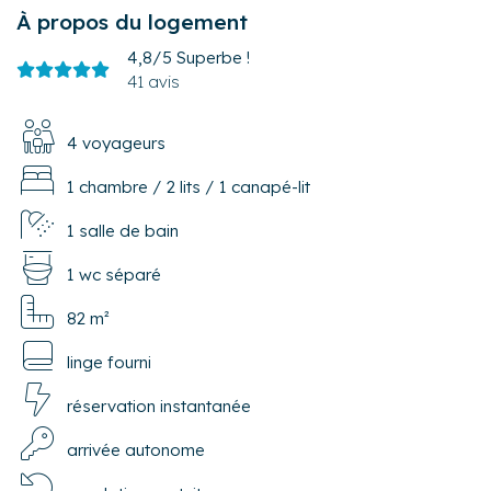
À propos du logement
4,8/5
Superbe !
41 avis
4 voyageurs
1 chambre
/
2 lits
/
1 canapé-lit
1 salle de bain
1 wc séparé
82 m²
linge fourni
réservation instantanée
arrivée autonome