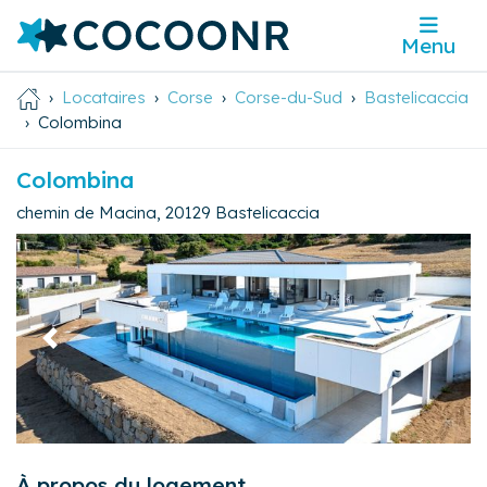
Menu
Locataires
Corse
Corse-du-Sud
Bastelicaccia
Colombina
Colombina
chemin de Macina
,
20129
Bastelicaccia
Précédent
Suivan
À propos du logement