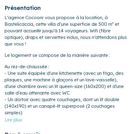
Présentation
L'agence Cocoonr vous propose à la location, à
Bastelicaccia, cette villa d’une superficie de 500 m² et
pouvant accueillir jusqu’à 14 voyageurs. Wifi (fibre
optique), draps et serviettes inclus, nous n’attendons plus
que vous !
Le logement se compose de la manière suivante :
Au rez-de-chaussée :
- Une suite équipée d'une kitchenette (avec un frigo, des
plaques, une machine à glaçons et un lave-vaisselle),
d'une chambre avec un lit queen-size (160x200) et d'une
salle d'eau attenante avec WC
- Un dortoir avec quatre couchages, dont un lit double
(140x190) et un canapé-lit superposé (2 couchages
simples)
Au 1er étage :
- Une pièce de vie de 70 m² avec TV, canapés, fauteuils et