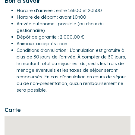
Bon à savoir
espace repas
- Une cuisine équipée avec notamment : deux frigos et
Horaire d'arrivée : entre 16h00 et 20h00
congélateurs avec compartiment vin, bouilloire électrique,
Horaire de départ : avant 10h00
four, four à micro-ondes, grille-pain, lave-vaisselle,
Arrivée autonome : possible (au choix du
plaques de cuisson
gestionnaire)
- Chambre 1 : avec un lit queen-size (160×200) et sa salle
Dépôt de garantie : 2 000,00 €
d'eau attenante (avec douche et WC)
Animaux acceptés : non
- Chambre 2 : avec deux lits jumeaux formant un queen-
Conditions d'annulation : L’annulation est gratuite à
size (160×200) et sa salle d'eau attenante (avec douche)
plus de 30 jours de l’arrivée. À compter de 30 jours,
- Chambre 3 : avec deux lits jumeaux formant un lit queen-
le montant total du séjour est dû, seuls les frais de
size (160×200) et sa salle d'eau attenante (avec douche
ménage éventuels et les taxes de séjour seront
et WC)
remboursés. En cas d’annulation en cours de séjour
- Chambre 4 : chambre parentale avec un lit queen-size
ou de non-présentation, aucun remboursement ne
(160×200), sa salle d'eau attenante (avec douche et WC)
sera possible.
Pour encore plus de confort, les propriétaires ont décidé
et un aperçu mer
d’investir dans les équipements complémentaires
- Un sauna et une salle de sport sont disponibles
suivants : barbecue, lave-linge, sèche-linge, table et fer à
Carte
- Un WC séparé
repasser
Extérieur :
- Une piscine (privée, non chauffée) de 12m x 4 m, ouverte