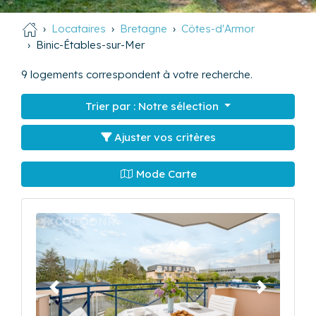
Locataires
Bretagne
Côtes-d'Armor
Binic-Étables-sur-Mer
9
logements correspondent à votre recherche.
Trier par :
Notre sélection
Ajuster vos critères
Mode Carte
Précédent
Suivant