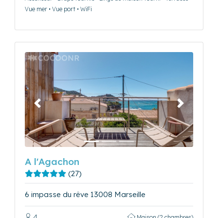
Vue mer • Vue port • WiFi
Précédent
Suivant
A l'Agachon
(27)
6 impasse du rêve 13008 Marseille
4
Maison (2 chambres)