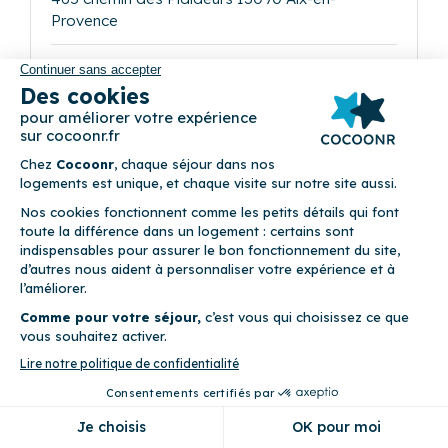
Provence
6
Maison (3 chambres)
Climatisation • Draps fournis • Linge de maison fourni •
Parking privé • Terrasse
Précédent
Suivant