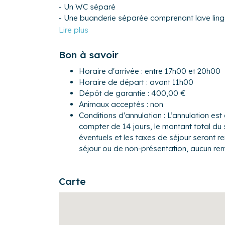
- Un WC séparé
- Une buanderie séparée comprenant lave linge
A l'étage:
- Une chambre avec un lit double (140×190)
Bon à savoir
- Une deuxième chambre avec un lit double (140
- Une salle d'eau avec WC
Horaire d'arrivée : entre 17h00 et 20h00
Horaire de départ : avant 11h00
Pour encore plus de confort : lave-linge, sèche-
Dépôt de garantie : 400,00 €
linge.
Animaux acceptés : non
Conditions d'annulation : L’annulation est 
Extérieur :
compter de 14 jours, le montant total du 
- Une terrasse exposée Nord/Est jouxtant la fe
éventuels et les taxes de séjour seront 
depuis la buanderie.
séjour ou de non-présentation, aucun re
- Cette terrasse donne sur le jardin du domaine
- Du mobilier de jardin est mis à la disposition
profiter de repas en plein air.
Carte
Excentrée du Bourg de Cadaujac, cette maison
fonctionnelle est dans un cadre de verdure envir
exceptionnel, sans vis à vis. Une façade du ter