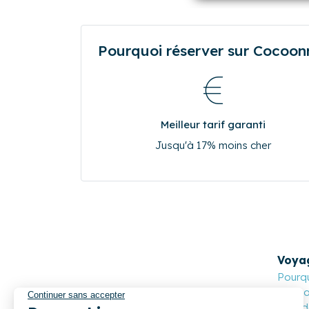
10
11
12
13
17
18
19
20
24
25
26
27
31
0
0
0
Pourquoi réserver sur Cocoonr.
Meilleur tarif garanti
Jusqu'à 17% moins cher