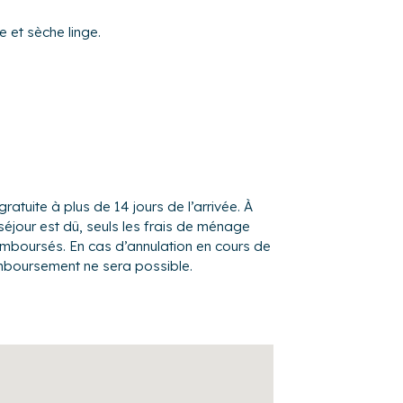
 et sèche linge.
×190), draps et serviettes inclus
linge, table et fer à repasser, étendoir à
gratuite à plus de 14 jours de l’arrivée. À
séjour est dû, seuls les frais de ménage
nêtre de la cuisine est de suite accessible
remboursés. En cas d’annulation en cours de
mboursement ne sera possible.
.
 des locataires pour la détente et pour
 spacieuse, lumineuse, calme et
onnant privatif tout particulier et
rain jouxte les vignobles du château