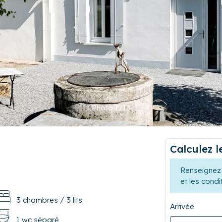
Photo 1/13
Calculez l
Renseignez 
et les condi
3 chambres
/
3 lits
Arrivée
1 wc séparé