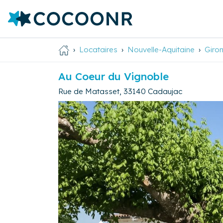
Locataires
Nouvelle-Aquitaine
Giro
Au Coeur du Vignoble
Rue de Matasset
,
33140
Cadaujac