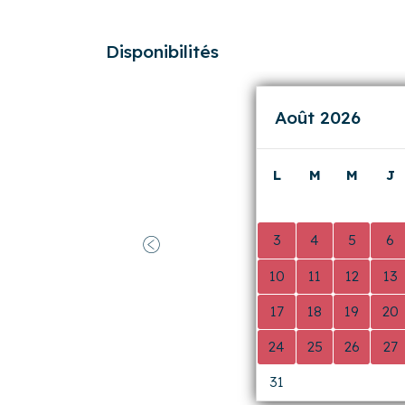
Précédent
🙁 Ne rester que quelques jours !
Vinciane
a résidé à
Au Coeur du Vigno
Booking.com
)
Disponibilités
Août 2026
L
M
M
J
0
0
0
0
3
4
5
6
Précédent