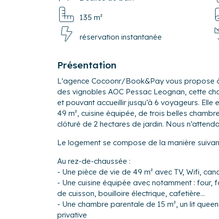
135 m²
réservation instantanée
Présentation
L'agence Cocoonr/Book&Pay vous propose à la
des vignobles AOC Pessac Leognan, cette cha
et pouvant accueillir jusqu’à 6 voyageurs. Elle
49 m², cuisine équipée, de trois belles chambr
clôturé de 2 hectares de jardin. Nous n’attend
Le logement se compose de la manière suivant
Au rez-de-chaussée :
- Une pièce de vie de 49 m² avec TV, Wifi, can
- Une cuisine équipée avec notamment : four, f
de cuisson, bouilloire électrique, cafetière...
- Une chambre parentale de 15 m², un lit queen
privative