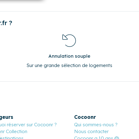
14
15
16
21
22
23
28
29
30
0
0
0
fr ?
Annulation souple
Sur une grande sélection de logements