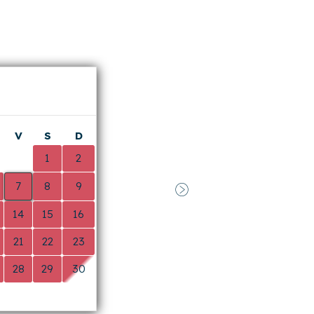
Suivant
ble
en
novembre 2025
(avis publié sur
V
S
D
0
1
2
7
8
9
Suivant