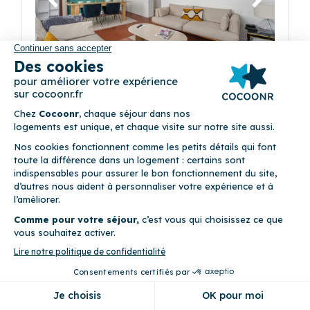
Précédent
Suivant
Le Bernardin Duplex
(19)
8 Rue Saint-Bernardin 06600 Antibes
4
Appartement (2 chambres)
Climatisation • Draps fournis • Linge de maison fourni • WiFi