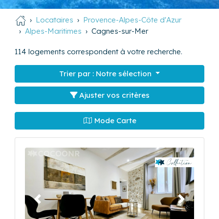
Locataires
Provence-Alpes-Côte d'Azur
Alpes-Maritimes
Cagnes-sur-Mer
114
logements correspondent à votre recherche.
Trier par :
Notre sélection
Ajuster vos critères
Mode Carte
Précédent
Suivant