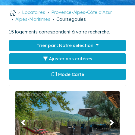
Locataires
Provence-Alpes-Côte d'Azur
Alpes-Maritimes
Coursegoules
15
logements correspondent à votre recherche.
Trier par :
Notre sélection
Ajuster vos critères
Mode Carte
Précédent
Suivant