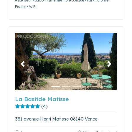
Ascenseur • Balcon • Internet fibre optique • Parking privé •
Piscine • WiFi
Précédent
Suivant
La Bastide Matisse
(4)
381 avenue Henri Matisse 06140 Vence