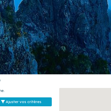
n
he.
Ajuster vos critères