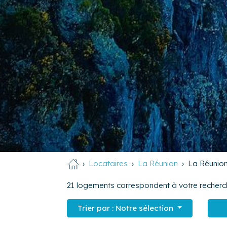
Locataires
La Réunion
La Réunio
21
logements correspondent à votre recherc
Trier par :
Notre sélection