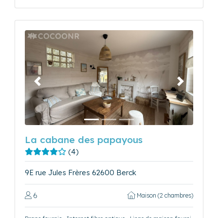
Précédent
Suivant
La cabane des papayous
(4)
9E rue Jules Frères 62600 Berck
6
Maison (2 chambres)