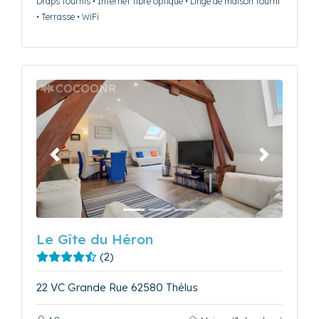
Draps fournis • Internet fibre optique • Linge de maison fourni
• Terrasse • WiFi
Précédent
Suivant
Le Gîte du Héron
(2)
22 VC Grande Rue 62580 Thélus