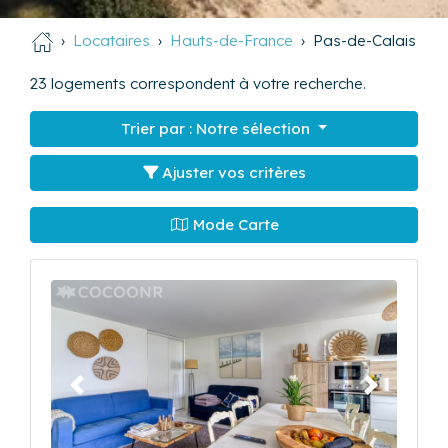
Locataires
Hauts-de-France
Pas-de-Calais
23
logements correspondent à votre recherche.
Trier par :
Notre sélection
Ajuster vos critères
Mode Carte
Précédent
Suivant