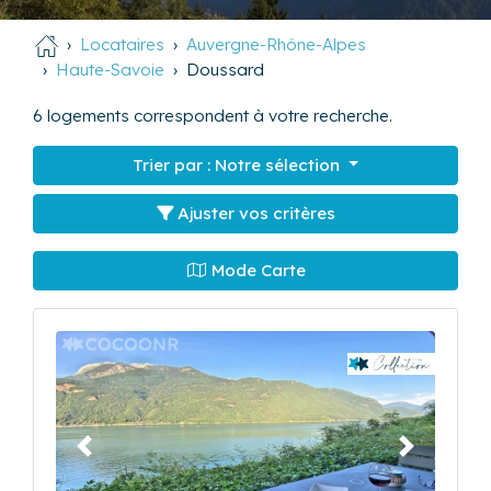
Locataires
Auvergne-Rhône-Alpes
Haute-Savoie
Doussard
6
logements correspondent à votre recherche.
Trier par :
Notre sélection
Ajuster vos critères
Mode Carte
Précédent
Suivant