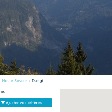
Haute-Savoie
Duingt
he.
Ajuster vos critères