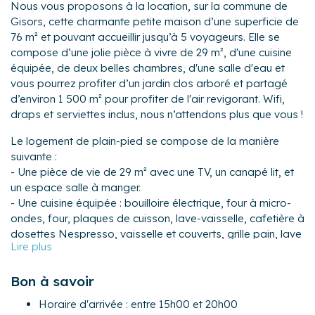
Nous vous proposons à la location, sur la commune de
Gisors, cette charmante petite maison d’une superficie de
76 m² et pouvant accueillir jusqu’à 5 voyageurs. Elle se
compose d’une jolie pièce à vivre de 29 m², d'une cuisine
équipée, de deux belles chambres, d'une salle d'eau et
vous pourrez profiter d’un jardin clos arboré et partagé
d’environ 1 500 m² pour profiter de l'air revigorant. Wifi,
draps et serviettes inclus, nous n’attendons plus que vous !
Le logement de plain-pied se compose de la manière
suivante :
- Une pièce de vie de 29 m² avec une TV, un canapé lit, et
un espace salle à manger.
- Une cuisine équipée : bouilloire électrique, four à micro-
ondes, four, plaques de cuisson, lave-vaisselle, cafetière à
dosettes Nespresso, vaisselle et couverts, grille pain, lave
-linge...
- Chambre 1 vue sur le jardin : un lit queen-size (160×200).
Bon à savoir
- Chambre 2 vue sur le jardin : deux lits simples.
- Une salle d'eau avec douche.
Horaire d'arrivée : entre 15h00 et 20h00
- Un WC séparé.