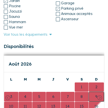
Jardin
et réservations) et la Conciergerie du Vexin (service de
Garage
Piscine
conciergerie / intendance).
Parking privé
Jacuzzi
Animaux acceptés
Sauna
Ascenseur
Hammam
Vue mer
Voir tous les équipements
Disponibilités
Août 2026
L
M
M
J
V
S
D
0
0
0
0
0
1
2
3
4
5
6
7
8
9
Précédent
Suiva
10
11
12
13
14
15
16