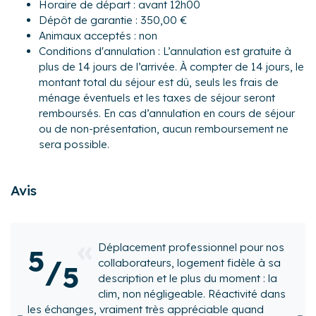
Horaire de départ : avant 12h00
Dépôt de garantie : 350,00 €
Extérieur :
Animaux acceptés : non
- Un jardin partagé de 1500 m² avec mobilier pour profiter
Conditions d'annulation : L’annulation est gratuite à
des beaux jours. Le jardin est accessible en contournant la
plus de 14 jours de l’arrivée. À compter de 14 jours, le
maison.
montant total du séjour est dû, seuls les frais de
- Un parking privé au sein de la propriété pouvant accueillir
ménage éventuels et les taxes de séjour seront
1 véhicule.
remboursés. En cas d’annulation en cours de séjour
Quartier :
ou de non-présentation, aucun remboursement ne
L’appartement est idéalement situé dans Gisors à deux
sera possible.
pas du centre-ville, dans un environnement très agréable.
Vous pourrez bénéficier à proximité de tous les
Avis
commerces essentiels mais aussi de boutiques,
restaurants, bars, marché...
A proximité :
ionnel pour nos
- Lyons-La-Forêt situé à 29.8 km (32 minutes en voiture).
le logement est tres gran
5
/
ment fidèle à sa
- Giverny situé à 35.7 km (34 minutes en voiture).
emplacement est tres bie
5
s du moment : la
- Beauvais situé à 33.4 km (37 minutes en voiture).
pouvons faire nos cources
. Réactivité dans
- Rouen situé à 60.2 km (1h10 en voiture).
pied c est la seconde fo
ciable quand
- Paris situé à 74.1 km (1h20 en voiture).
venons au vexin nous y reviendront avec