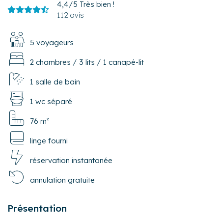
4,4/5
Très bien !
112 avis
5 voyageurs
2 chambres
/
3 lits
/
1 canapé-lit
1 salle de bain
1 wc séparé
76 m²
linge fourni
réservation instantanée
annulation gratuite
Présentation