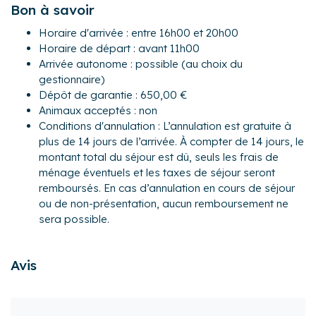
Bon à savoir
ondes, grille-pain, lave-vaisselle, plaques de cuisson,
bouilloire électrique, machine à café à filtre, cafetière
Horaire d'arrivée : entre 16h00 et 20h00
dosette Senso ...
Horaire de départ : avant 11h00
- Une salle à manger avec à disposition un espace bar.
Arrivée autonome : possible (au choix du
- Une salle d'eau avec douche et WC.
gestionnaire)
A l'étage :
Dépôt de garantie : 650,00 €
- Chambre 1 : deux lits simples pouvant être rapproché en
Animaux acceptés : non
lit double.
Conditions d'annulation : L’annulation est gratuite à
- Chambre 2 : deux lits simples pouvant être rapproché en
plus de 14 jours de l’arrivée. À compter de 14 jours, le
lit double.
montant total du séjour est dû, seuls les frais de
- WC séparé (sani broyeur).
ménage éventuels et les taxes de séjour seront
Extérieur :
remboursés. En cas d’annulation en cours de séjour
- Un beau jardin clos de 200 m², un terrain de pétanque,
ou de non-présentation, aucun remboursement ne
des jeux extérieurs pour les enfants, mise à disposition de
sera possible.
matériel de pêche : Cannes, lancets et boite à pêche....
- Une terrasse en bois de 25 m² exposée Sud-Est avec
mobilier pour profiter des beaux jours.
Avis
Pour encore plus de confort, les propriétaires ont décidé
d’investir dans les équipements complémentaires
suivants : barbecue, vélos, cannes à pêche, jeux extérieurs