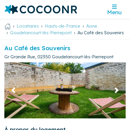
Menu
Locataires
Hauts-de-France
Aisne
Goudelancourt-lès-Pierrepont
Au Café des Souvenirs
Au Café des Souvenirs
Gr Grande Rue
,
02350
Goudelancourt-lès-Pierrepont
Précédent
Suivan
À propos du logement