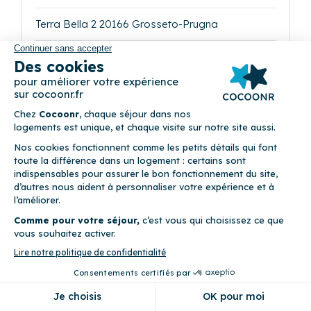
Terra Bella 2 20166 Grosseto-Prugna
4
Appartement (1 chambre)
Climatisation • Piscine • Terrasse • Vue mer
Précédent
Suivant
U Paesolu