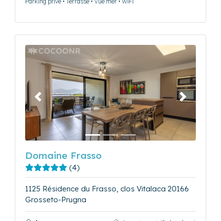
Parking privé • Terrasse • Vue mer • WiFi
Précédent
Suivant
Domaine Frasso
(4)
1125 Résidence du Frasso, clos Vitalaca 20166
Grosseto-Prugna