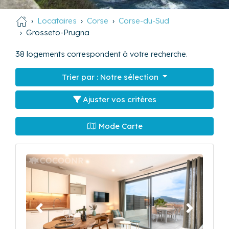
Locataires
Corse
Corse-du-Sud
Grosseto-Prugna
38
logements correspondent à votre recherche.
Trier par :
Notre sélection
Ajuster vos critères
Mode Carte
Précédent
Suivant