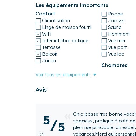
disponibilité de la personne chargée des accue
Les équipements importants
être demandé.
Confort
Piscine
- En cas de non respect du règlement intérieur
Climatisation
Jacuzzi
de mettre un terme à la location en cours de sé
Linge de maison fourni
Sauna
Pour vous assurer un séjour aussi agréable et
WiFi
Hammam
géré en partenariat par les équipes de Cocoon
Internet fibre optique
Vue mer
réservations) et une conciergerie locale.
Terrasse
Vue port
Balcon
Vue lac
Numéro d'enregistrement
Jardin
4405500483739
Chambres
Voir tous les équipements
Avis
Exceptionnel
5
/
5
🙂 Accueil très pro, propre, 
Précédent