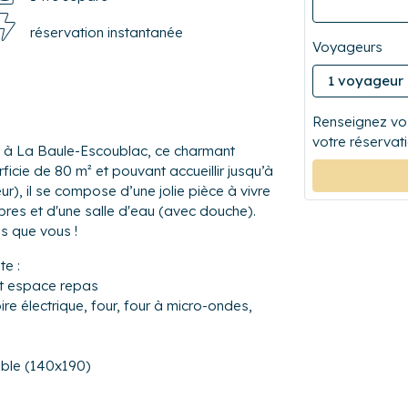
réservation instantanée
Voyageurs
Renseignez vos
votre réservati
, à La Baule-Escoublac, ce charmant
cie de 80 m² et pouvant accueillir jusqu’à
r), il se compose d’une jolie pièce à vivre
bres et d'une salle d'eau (avec douche).
us que vous !
e :
5 m² avec TV, canapé et espace repas
re électrique, four, four à micro-ondes,
ouble (140x190)