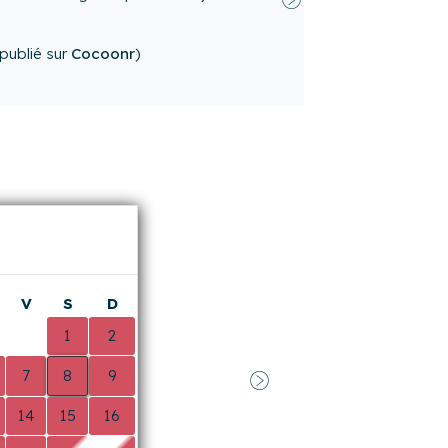
n
juin 2026
(avis publié sur
V
S
D
0
1
2
7
8
9
Suivant
14
15
16
21
22
23