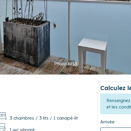
Photo 1/13
Calculez l
Renseignez 
et les condi
3 chambres
/
3 lits
/
1 canapé-lit
Arrivée
1 wc séparé