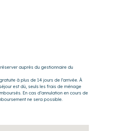
 ont décidé d’investir dans les équipements
 table et fer à repasser.
lier pour profiter des beaux jours
e-Escoublac, dans un environnement très
ous pourrez bénéficier à proximité de tous
es, restaurants, bars, marché...
à réserver auprès du gestionnaire du
gratuite à plus de 14 jours de l’arrivée. À
s plus longues plages d'Europe)
séjour est dû, seuls les frais de ménage
e, jet-ski, bouée tractée, kayak...
remboursés. En cas d’annulation en cours de
 forêt d'Escoublac
mboursement ne sera possible.
n, tennis ou parcours aventure
squ’île Côte d’Amour
ttes et caramel au beurre salé et souvenirs