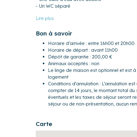
- Un WC séparé
Pour encore plus de confort, les propriétaires
complémentaires suivants : lave-linge, plancha,
Bon à savoir
Extérieur :
- Un balcon de 7 m², exposé sud-est avec mobi
Horaire d'arrivée : entre 16h00 et 20h00
Horaire de départ : avant 11h00
L’appartement est idéalement situé à La Baul
Dépôt de garantie : 200,00 €
agréable au sein d'une résidence très calme. V
Animaux acceptés : non
les commerces essentiels mais aussi de boutiqu
Le linge de maison est optionnel et est 
logement
Activités :
Conditions d'annulation : L’annulation est 
- Plage de La Baule à environ 900 m (l'une de
compter de 14 jours, le montant total du 
- Activités nautiques : voile, ski nautique, paddl
éventuels et les taxes de séjour seront 
- Balade dans le parc des Dryades ou dans la
séjour ou de non-présentation, aucun re
- Activités diverses : golf, mini‑golf, équitatio
- Découverte du Musée Aéronautique de la Pre
- Marché local : huîtres, sel de Guérande, gale
Carte
artisanaux