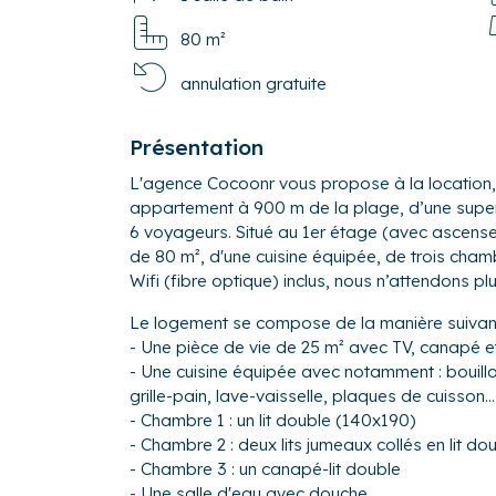
80 m²
annulation gratuite
Présentation
L'agence Cocoonr vous propose à la location
appartement à 900 m de la plage, d’une superfi
6 voyageurs. Situé au 1er étage (avec ascenseu
de 80 m², d'une cuisine équipée, de trois cham
Wifi (fibre optique) inclus, nous n’attendons pl
Le logement se compose de la manière suivant
- Une pièce de vie de 2
- Une cuisine équipée avec notamment : bouilloi
grille-pain, lave-vaisselle, plaques de cuisson...
- Chambre 1 : un lit double (140x190)
- Chambre 2 : deux lits jumeaux collés en lit d
- Chambre 3 : un canapé-lit double
- Une salle d'eau avec douche