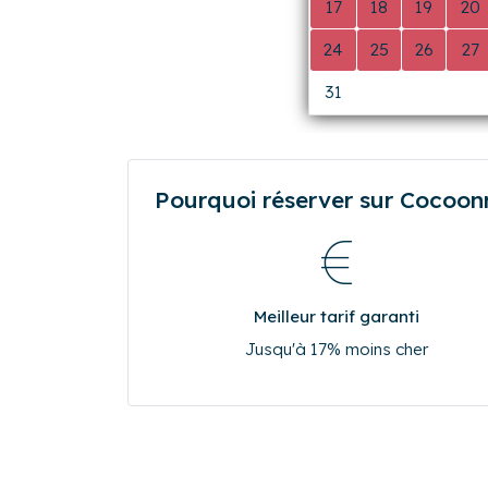
24
25
26
27
31
0
0
0
Pourquoi réserver sur Cocoonr.
Meilleur tarif garanti
Jusqu'à 17% moins cher