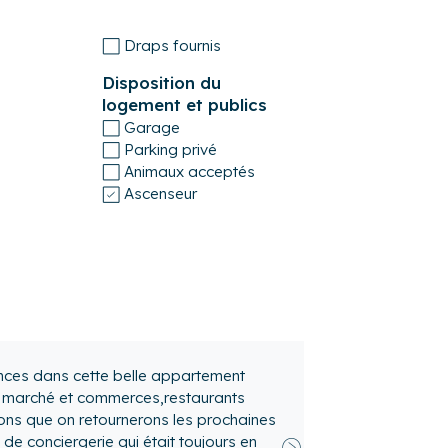
ils. Un supplément forfaitaire peut vous
Draps fournis
 du logement nous nous réservons le droit
jour.
Disposition du
logement et publics
 confortable que possible, ce logement est
Garage
r (service de gestion des annonces et
Parking privé
Animaux acceptés
Ascenseur
confortable
Suivant