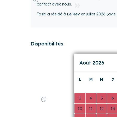
Hakima
a résidé à
Le Rev
e
Booking.com
)
Disponibilités
Août 2026
L
M
M
J
0
0
0
0
3
4
5
6
Précédent
10
11
12
13
17
18
19
20