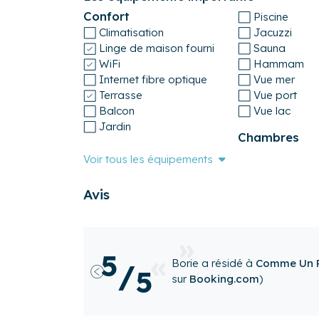
complémentaires.
Confort
Piscine
Numéro d'enregistrement
Climatisation
Jacuzzi
3352900023371
Linge de maison fourni
Sauna
WiFi
Hammam
Internet fibre optique
Vue mer
Terrasse
Vue port
Balcon
Vue lac
Jardin
Chambres
Voir tous les équipements
Avis
très beau logement , calme et
5
(avis publié
/
5
vincent RAYMOND
a résidé
(avis publié sur
Cocoonr
)