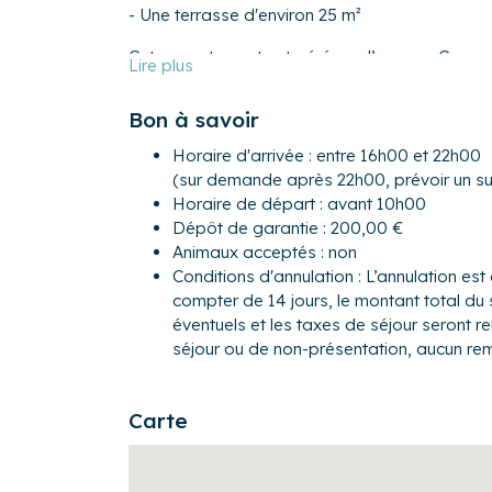
- Une terrasse d'environ 25 m²
Cet appartement est géré par l’agence Cocoonr
par nos équipes qui vous remettront les clés et 
a à voir et faire dans notre si belle région ! I
Bon à savoir
votre séjour sur le Bassin d'Arcachon !
Horaire d'arrivée : entre 16h00 et 22h00
Activités :
(sur demande après 22h00, prévoir un s
- Port de la Teste à 2 km
Horaire de départ : avant 10h00
- Dégustation d’huîtres
Dépôt de garantie : 200,00 €
- Pistes cyclables le long des prés salés vers A
Animaux acceptés : non
proximité
Conditions d'annulation : L’annulation est 
- Port de Gujan
compter de 14 jours, le montant total du 
- Marché d'Arcachon
éventuels et les taxes de séjour seront 
- Dune du Pyla à 9 km
séjour ou de non-présentation, aucun re
- Navettes bateau régulières depuis la jetée T
- L’île aux oiseaux,
- Les cabanes tchanquées !
Carte
- Le banc d'arguin, eau transparente, paradis su
- Descente de la leyre, au parc ornithologique
par un guide ou seuls avec votre kayak, sublim