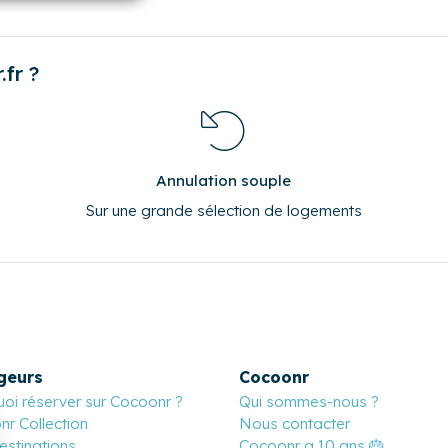
21
22
23
28
29
30
0
0
0
fr ?
Annulation souple
Sur une grande sélection de logements