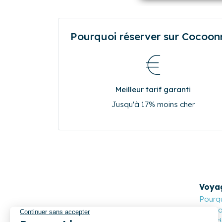
17
18
19
20
24
25
26
27
31
0
0
0
Pourquoi réserver sur Cocoonr.
Meilleur tarif garanti
Jusqu'à 17% moins cher