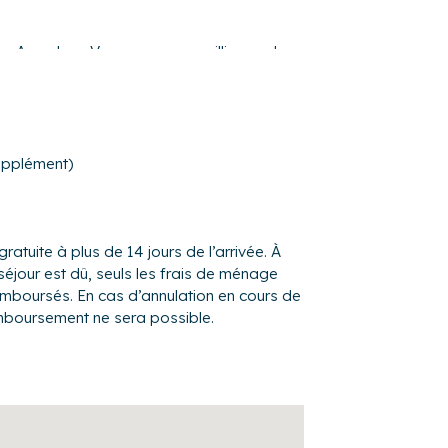
 Arcachon. Vous serez accueillis sur place
sauront vous renseigner sur tout ce qu'il y
nstallez-vous confortablement et profitez de
upplément)
rcachon, possibilité de louer les vélos à
gratuite à plus de 14 jours de l’arrivée. À
séjour est dû, seuls les frais de ménage
remboursés. En cas d’annulation en cours de
mboursement ne sera possible.
hiers vers le Cap Ferret
r terre !
 au Teich, choisissez d'y être accompagné
e !