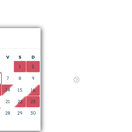
Suivant
ire. Nous sommes ravis que vous ayez
assin !
V
S
D
0
1
2
7
8
9
Suivant
14
15
16