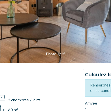
Photo 1/15
Calculez l
Renseignez 
et les condi
2 chambres
/
2 lits
Arrivée
60 m²