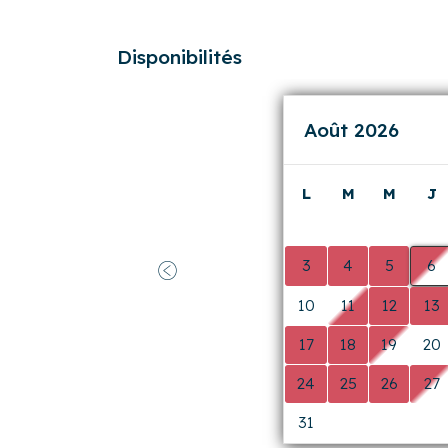
Précédent
Réponse de l’agence
Merci Vincent pour ce joli commenta
apprécié votre séjour. A très vite au B
Disponibilités
Août 2026
L
M
M
J
0
0
0
0
3
4
5
6
Précédent
10
11
12
13