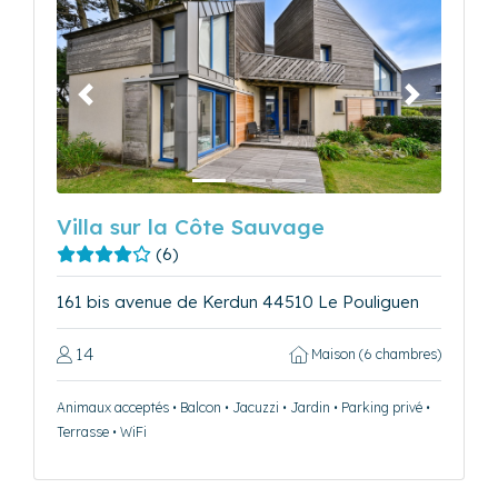
Précédent
Suivant
Villa sur la Côte Sauvage
(6)
161 bis avenue de Kerdun 44510 Le Pouliguen
14
Maison (6 chambres)
Animaux acceptés • Balcon • Jacuzzi • Jardin • Parking privé •
Terrasse • WiFi