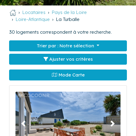
Locataires
Pays de la Loire
Loire-Atlantique
La Turballe
30
logements correspondent à votre recherche.
Trier par :
Notre sélection
Ajuster vos critères
Mode Carte
Précédent
Suivant