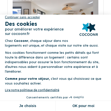
Précédent
Suivant
Gîte Kerbrieres
(1)
11 rue des Courlis 44410 Assérac
7
Maison (4 chambres)
Internet fibre optique • Jardin • Parking privé • Terrasse • WiFi