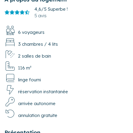
4,6/5
Superbe !
5 avis
6 voyageurs
3 chambres
/
4 lits
2 salles de bain
116 m²
linge fourni
réservation instantanée
arrivée autonome
annulation gratuite
Présentation