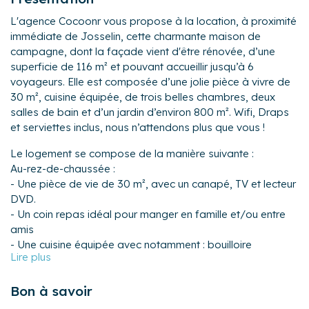
L'agence Cocoonr vous propose à la location, à proximité
immédiate de Josselin, cette charmante maison de
campagne, dont la façade vient d'être rénovée, d’une
superficie de 116 m² et pouvant accueillir jusqu’à 6
voyageurs. Elle est composée d’une jolie pièce à vivre de
30 m², cuisine équipée, de trois belles chambres, deux
salles de bain et d’un jardin d’environ 800 m². Wifi, Draps
et serviettes inclus, nous n’attendons plus que vous !
Le logement se compose de la manière suivante :
Au-rez-de-chaussée :
- Une pièce de vie de 30 m², avec un canapé, TV et lecteur
DVD.
- Un coin repas idéal pour manger en famille et/ou entre
amis
- Une cuisine équipée avec notamment : bouilloire
électrique, four, four à micro-ondes, grille-pain, lave-
vaisselle, plaques de cuisson...
Bon à savoir
- Une salle de bain avec baignoire, WC
- Une buanderie pouvant ranger les vélos