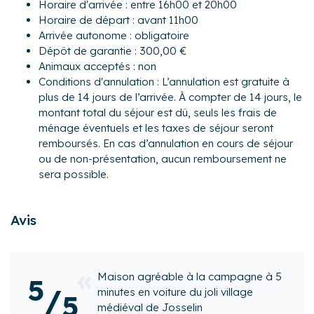
Horaire d'arrivée : entre 16h00 et 20h00
Horaire de départ : avant 11h00
A l'étage :
Arrivée autonome : obligatoire
- Chambre 1 : un lit double (140×190)
Dépôt de garantie : 300,00 €
- Chambre 2 : un lit double (140×190)
Animaux acceptés : non
- Chambre 3 : deux lits simples
Conditions d'annulation : L’annulation est gratuite à
- Une salle d'eau avec cabine de douche, WC
plus de 14 jours de l’arrivée. À compter de 14 jours, le
Pour encore plus de confort : barbecue, lave-linge, sèche-
montant total du séjour est dû, seuls les frais de
linge, table et fer à repasser.
ménage éventuels et les taxes de séjour seront
remboursés. En cas d’annulation en cours de séjour
Extérieur :
ou de non-présentation, aucun remboursement ne
- Un beau jardin de 800 m² partiellement clos.
sera possible.
- Une terrasse de 20m², orientée Nord-Ouest, avec une
table de jardin et 6 chaises sur la terrasse.
Avis
Cette maison de campagne à proximité de la Forêt de
Brocéliande et très proche de la ville de Josselin avec son
magnifique château. Vous serez à proximité de tous les
commerces essentiels mais aussi de boutiques,
la campagne à 5
🙂 Un gite au summum, q
5
restaurants, bars, marché...
/
joli village
relouerai.
5
n
Si soucis, soucis résolu