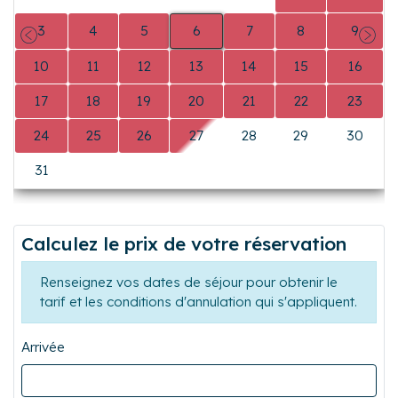
logement pour les futurs visiteurs. Merci de le laisser dans
3
4
5
6
7
8
9
un état correct de propreté et de nettoyer les appareils
Précédent
Suiva
électroménagers après usage.
10
11
12
13
14
15
16
- Lit parapluie disponible
N'hésitez pas à prendre contact avec nous pour obtenir
17
18
19
20
21
22
23
des informations complémentaires.
24
25
26
27
28
29
30
31
0
0
0
0
0
0
Calculez le prix de votre réservation
Renseignez vos dates de séjour pour obtenir le
tarif et les conditions d'annulation qui s'appliquent.
Arrivée