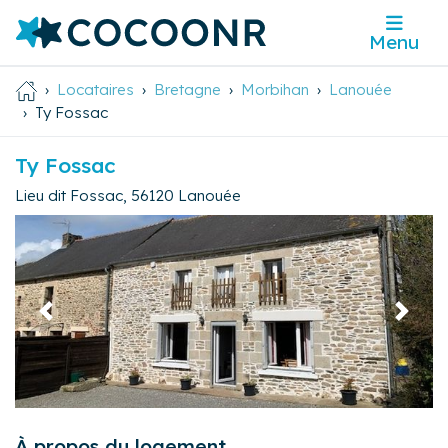
Menu
Locataires
Bretagne
Morbihan
Lanouée
Ty Fossac
Ty Fossac
Lieu dit Fossac
,
56120
Lanouée
Précédent
Suivan
À propos du logement