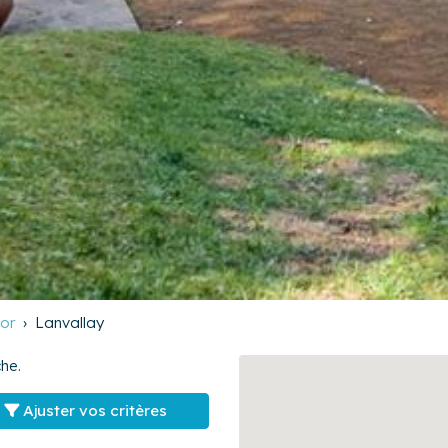
or
Lanvallay
he.
Ajuster vos critères