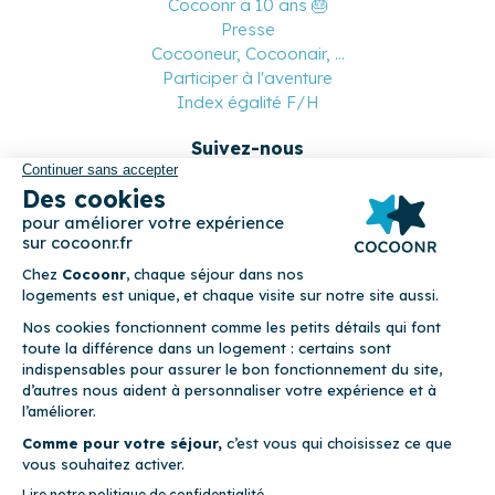
Cocoonr a 10 ans 🎂
Presse
Cocooneur, Cocoonair, ...
Participer à l'aventure
Index égalité F/H
Suivez-nous
Paiement sécurisé
© 2026 Cocoonr –
Mentions légales
–
Conditions générales de
location
–
CGU
–
Politique de confidentialité
–
Politique de
cookies
Cocoonr est conçu et développé à Rennes 🇫🇷