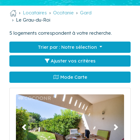
Locataires
Occitanie
Gard
Le Grau-du-Roi
5
logements correspondent à votre recherche.
Trier par :
Notre sélection
Ajuster vos critères
Mode Carte
Précédent
Suivant