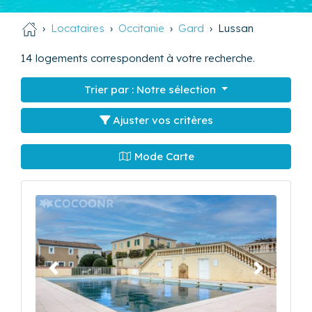
Locataires
Occitanie
Gard
Lussan
14
logements correspondent à votre recherche.
Trier par :
Notre sélection
Ajuster vos critères
Mode Carte
Précédent
Suivant