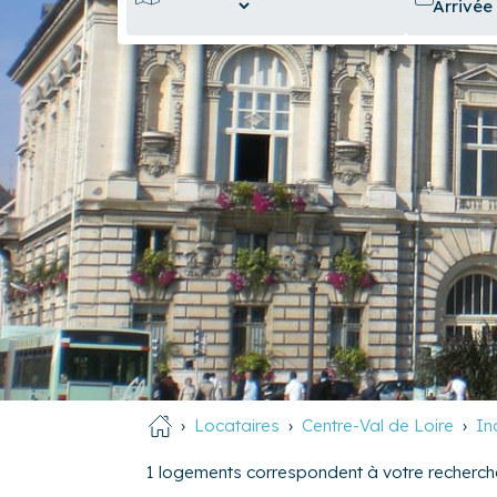
Locataires
Centre-Val de Loire
In
1
logements correspondent à votre recherch