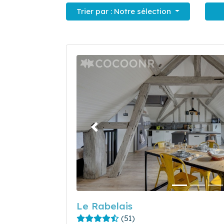
Trier par :
Notre sélection
Précédent
Le Rabelais
(51)