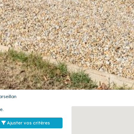
rseillan
e.
Ajuster vos critères