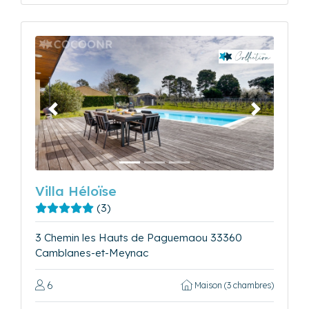
Précédent
Suivant
Villa Héloïse
(3)
3 Chemin les Hauts de Paguemaou 33360
Camblanes-et-Meynac
6
Maison (3 chambres)