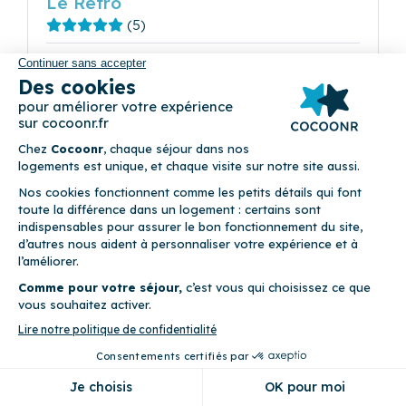
Le Rétro
(5)
11 rue Cornac 33000 Bordeaux
2
Appartement (1 chambre)
Balcon • Draps fournis • Linge de maison fourni • WiFi
Précédent
Suivant