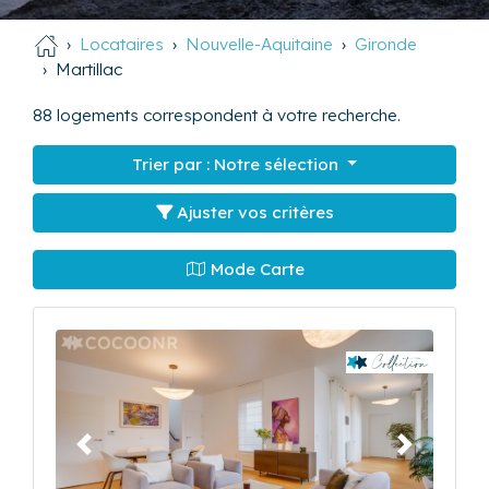
Locataires
Nouvelle-Aquitaine
Gironde
Martillac
88
logements correspondent à votre recherche.
Trier par :
Notre sélection
Ajuster vos critères
Mode Carte
Précédent
Suivant