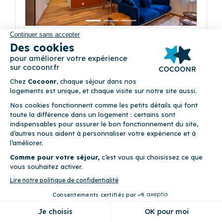
Le Discret de Charles
15 boulevard Charles V 54100 Nancy
4
Appartement (2 chambres)
Draps fournis • Internet fibre optique • Linge de maison fourni
• WiFi
Précédent
Suivant