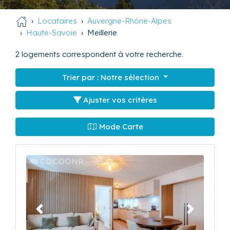
Locataires
Auvergne-Rhône-Alpes
Haute-Savoie
Meillerie
2
logements correspondent à votre recherche.
Trier par :
Notre sélection
Ajuster vos critères
Mode Carte
Précédent
Suivant